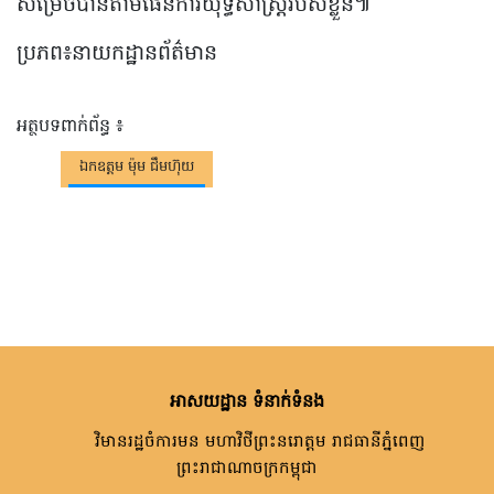
សម្រេចបានតាមផែនការយុទ្ធសាស្ត្ររបស់ខ្លួន៕
ប្រភព៖នាយកដ្ឋានព័ត៌មាន
អត្ថបទពាក់ព័ន្ធ ៖
ឯកឧត្តម ម៉ុម ជឹមហ៊ុយ
អាសយដ្ឋាន ទំនាក់ទំនង
វិមានរដ្ឋចំការមន មហាវិថីព្រះនរោត្តម រាជធានីភ្នំពេញ
ព្រះរាជាណាចក្រកម្ពុជា