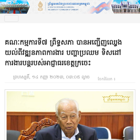
គណៈកម្មការទី៧ ព្រឹទ្ធសភា បានអញ្ជើញឈ្វេង
យល់ពីវឌ្ឍនភាពការងារ បញ្ហាប្រឈម ទិសដៅ
ការងារបន្តរបស់អាជ្ញាធរខេត្តក្រចេះ
ព្រហស្បតិ៍, ១៤ កញ្ញា ២០២៣, ០៣:០៥ ល្ងាច
ចែករំលែក ៖