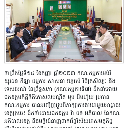
នាព្រឹកថ្ងៃទី១៤ ខែកញ្ញា ឆ្នាំ២០២៣ គណៈកម្មការអប់រំ
យុវជន កីឡា ធម្មការ សាសនា វប្បធម៌ វិចិត្រសិល្បៈ និង
ទេសចរណ៍ នៃព្រឹទ្ធសភា (គណៈកម្មការទី៧) ដឹកនាំដោយ
ឯកឧត្តមកិត្តិនីតិកោសលបណ្ឌិត ម៉ុម ជឹមហ៊ុយ ប្រធាន
គណៈកម្មការ បានអញ្ជើញជួបពិភាក្សាការងារជាមួយអាជ្ញាធរ
ខេត្តក្រចេះ ដឹកនាំដោយឯកឧត្តម វ៉ា ថន អភិបាល នៃគណៈ
អភិបាលខេត្ត និងមន្ទីរជំនាញពាក់ព័ន្ធវិស័យជាសមត្ថកិច្ច