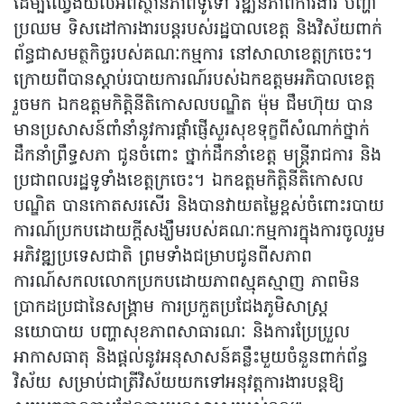
ដើម្បីឈ្វេងយល់អំពីស្ថានភាពទូទៅ វឌ្ឍនភាពការងារ បញ្ហា
ប្រឈម ទិសដៅការងារបន្តរបស់រដ្ឋបាលខេត្ត និងវិស័យពាក់
ព័ន្ធជាសមត្ថកិច្ចរបស់គណៈកម្មការ នៅសាលាខេត្តក្រចេះ។
ក្រោយពីបានស្តាប់របាយការណ៍របស់ឯកឧត្តមអភិបាលខេត្ត
រួចមក ឯកឧត្តមកិត្តិនីតិកោសលបណ្ឌិត ម៉ុម ជឹមហ៊ុយ បាន
មានប្រសាសន៍ពាំនាំនូវការផ្តាំផ្ញើសួរសុខទុក្ខពីសំណាក់ថ្នាក់
ដឹកនាំព្រឹទ្ធសភា ជូនចំពោះ ថ្នាក់ដឹកនាំខេត្ត មន្ត្រីរាជការ និង
ប្រជាពលរដ្ឋទូទាំងខេត្តក្រចេះ។ ឯកឧត្តមកិត្តិនីតិកោសល
បណ្ឌិត បានកោតសរសើរ និងបានវាយតម្លៃខ្ពស់ចំពោះរបាយ
ការណ៍ប្រកបដោយក្តីសង្ឃឹមរបស់គណៈកម្មការក្នុងការចូលរួម
អភិវឌ្ឍប្រទេសជាតិ ព្រមទាំងជម្រាបជូនពីសភាព
ការណ៍សកលលោកប្រកបដោយភាពស្មុគស្មាញ ភាពមិន
ប្រាកដប្រជានៃសង្រ្គាម ការប្រកួតប្រជែងភូមិសាស្ត្រ
នយោបាយ បញ្ហាសុខភាពសាធារណៈ និងការប្រែប្រួល
អាកាសធាតុ និងផ្តល់នូវអនុសាសន៍គន្លឹះមួយចំនួនពាក់ព័ន្ធ
វិស័យ សម្រាប់ជាត្រីវិស័យយកទៅអនុវត្តការងារបន្តឱ្យ