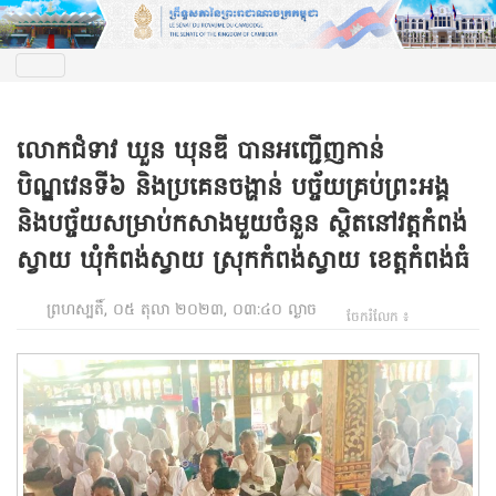
លោកជំទាវ ឃួន ឃុនឌី បានអញ្ជើញកាន់
បិណ្ឌវេនទី៦ និងប្រគេនចង្ហាន់ បច្ច័យគ្រប់ព្រះអង្គ
និងបច្ច័យសម្រាប់កសាងមួយចំនួន ស្ថិតនៅវត្តកំពង់
ស្វាយ ឃុំកំពង់ស្វាយ ស្រុកកំពង់ស្វាយ ខេត្តកំពង់ធំ
ព្រហស្បតិ៍, ០៥ តុលា ២០២៣, ០៣:៤០ ល្ងាច
ចែករំលែក ៖