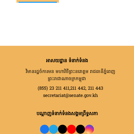
អាសយដ្ឋាន ទំនាក់ទំនង
វិមានរដ្ឋចំការមន មហាវិថីព្រះនរោត្តម រាជធានីភ្នំពេញ
ព្រះរាជាណាចក្រកម្ពុជា
(855) 23 211 411,211 442, 211 443
secretariat@senate.gov.kh
បណ្តាញទំនាក់ទំនងសង្គមព្រឹទ្ធសភា