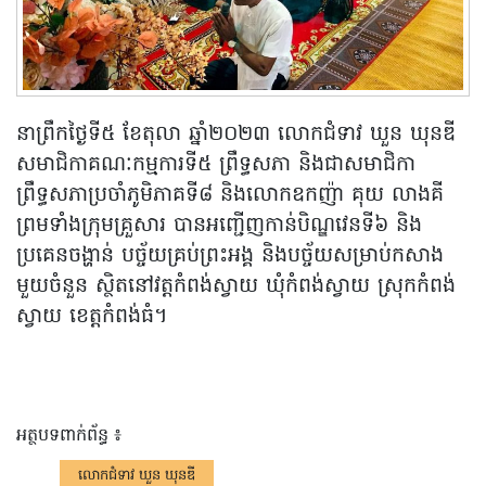
នាព្រឹកថ្ងៃទី៥ ខែតុលា ឆ្នាំ២០២៣ លោកជំទាវ ឃួន ឃុនឌី
សមាជិកាគណៈកម្មការទី៥ ព្រឹទ្ធសភា និងជាសមាជិកា
ព្រឹទ្ធសភាប្រចាំភូមិភាគទី៨ និងលោកឧកញ៉ា គុយ លាងគី
ព្រមទាំងក្រុមគ្រួសារ បានអញ្ជើញកាន់បិណ្ឌវេនទី៦ និង
ប្រគេនចង្ហាន់ បច្ច័យគ្រប់ព្រះអង្គ និងបច្ច័យសម្រាប់កសាង
មួយចំនួន ស្ថិតនៅវត្តកំពង់ស្វាយ ឃុំកំពង់ស្វាយ ស្រុកកំពង់
ស្វាយ ខេត្តកំពង់ធំ។
អត្ថបទពាក់ព័ន្ធ ៖
លោកជំទាវ ឃួន ឃុនឌី