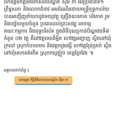
ឯកឧត្តមកិត្តិនីតិកោសលបណ្ឌិត ស៊ឹម កា អនុប្រធានទី១
ព្រឹទ្ធសភា និងលោកជំទាវ អមដំណើរដោយមន្រ្តីខុទ្ទកាល័យ
បានអញ្ជើញនាំយកនូវទេយ្យវត្ថុ គ្រឿងឧបភោគ បរិភោគ រួម
និងបច្ច័យមួយចំនួន ប្រគេនដល់ព្រះសង្ឃ អាចារ្យ
គណៈកម្មការ និងពុទ្ធបរិស័ទ ក្នុងពិធីបុណ្យកាន់បិណ្ឌវេនទី៨
ចំនួន ០២ វត្ត គឺនៅវត្តទេពនិម្មិត ហៅវត្តអញ្ចាញ ស្ថិតនៅឃុំ
ក្របៅ ស្រុកកំចាយមារ និងវត្តពង្ររង្សី ហៅវត្តជ្រៃម្រាក់ ស្ថិត
នៅឃុំគោកគង់កើត ស្រុកកញ្ច្រៀច ខេត្តព្រៃវែង ៕
អត្ថបទពាក់ព័ន្ធ ៖
ឯកឧត្តម កិត្តិនីតិកោសលបណ្ឌិត ស៊ឹម កា