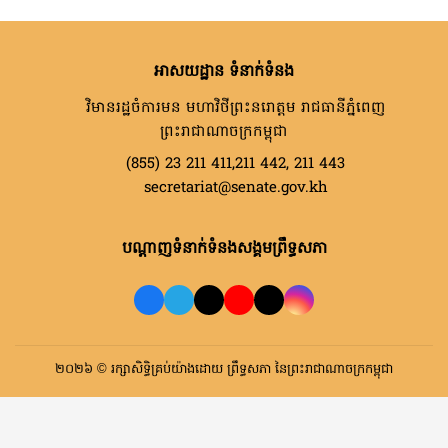
អាសយដ្ឋាន ទំនាក់ទំនង
វិមានរដ្ឋចំការមន មហាវិថីព្រះនរោត្តម រាជធានីភ្នំពេញ
ព្រះរាជាណាចក្រកម្ពុជា
(855) 23 211 411,211 442, 211 443
secretariat@senate.gov.kh
បណ្តាញទំនាក់ទំនងសង្គមព្រឹទ្ធសភា
២០២៦ © រក្សាសិទ្ធិគ្រប់យ៉ាងដោយ ព្រឹទ្ធសភា នៃព្រះរាជាណាចក្រកម្ពុជា