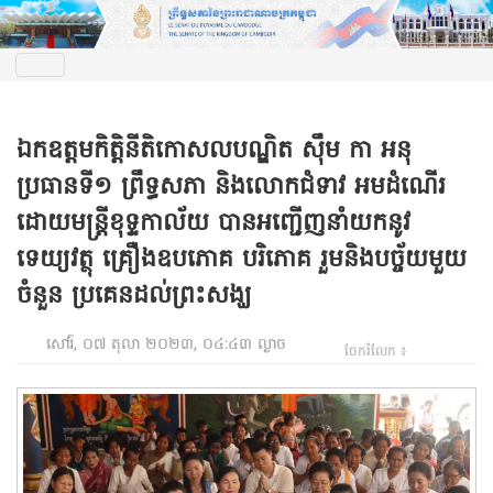
ឯកឧត្តមកិត្តិនីតិកោសលបណ្ឌិត ស៊ឹម កា អនុ
ប្រធានទី១ ព្រឹទ្ធសភា និងលោកជំទាវ អមដំណើរ
ដោយមន្រ្តីខុទ្ទកាល័យ បានអញ្ជើញនាំយកនូវ
ទេយ្យវត្ថុ គ្រឿងឧបភោគ បរិភោគ រួមនិងបច្ច័យមួយ
ចំនួន ប្រគេនដល់ព្រះសង្ឃ
សៅរ៍, ០៧ តុលា ២០២៣, ០៤:៤៣ ល្ងាច
ចែករំលែក ៖