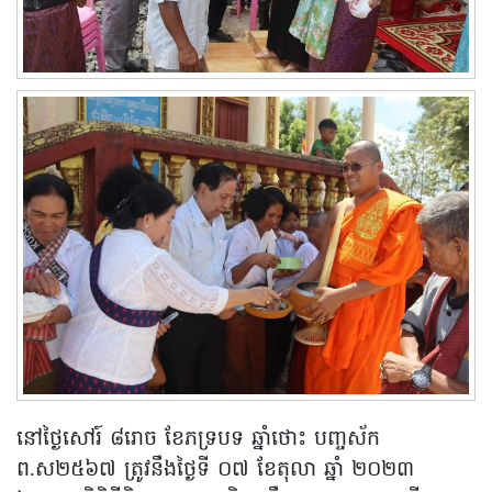
នៅថ្ងៃសៅរ៍ ៨រោច ខែភទ្របទ ឆ្នាំថោះ បញ្ចស័ក
ព.ស២៥៦៧ ត្រូវនឹងថ្ងៃទី ០៧ ខែតុលា ឆ្នាំ ២០២៣