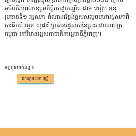
ច្បាប់ស្ដីពី ហិរញ្ញវត្ថុសម្រាប់ការគ្រប់គ្រងឆ្នាំ២០២៤ ក្រោម
អធិបតីភាពឯកឧត្តមកិត្តិសេដ្ឋាបណ្ឌិត ជាម យៀប អនុ
ប្រធានទី១ រដ្ឋសភា តំណាងដ៏ខ្ពង់ខ្ពស់សម្ដេចមហារដ្ឋសភាធិ
ការធិបតី ឃូន សុដារី ប្រធានរដ្ឋសភានៃព្រះរាជាណាចក្រ
កម្ពុជា នៅវិមានរដ្ឋសភាជាតិនារដ្ឋធានីភ្នំពេញ។
អត្ថបទពាក់ព័ន្ធ ៖
ឯកឧត្តម ទេព យុទ្ធី