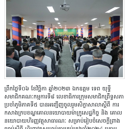
ព្រឹកថ្ងៃទី០៦ ខែវិច្ឆិកា ឆ្នាំ២០២៣ ឯកឧត្តម ទេព យុទ្ធី
សមាជិកគណៈកម្មការទី៨ លេខាធិការក្រុមសមាជិកព្រឹទ្ធសភា
ប្រចាំភូមិភាគទី៥ បានអញ្ជើញចូលរួមសិក្ខាសាលាស្ដីពី ការ
កសាងក្របខណ្ឌគោលនយោបាយម៉ាក្រូសេដ្ឋកិច្ច និង គោល
នយោបាយហិរញ្ញវត្ថុសាធារណៈ សម្រាប់រៀបចំសេចក្ដីព្រាង