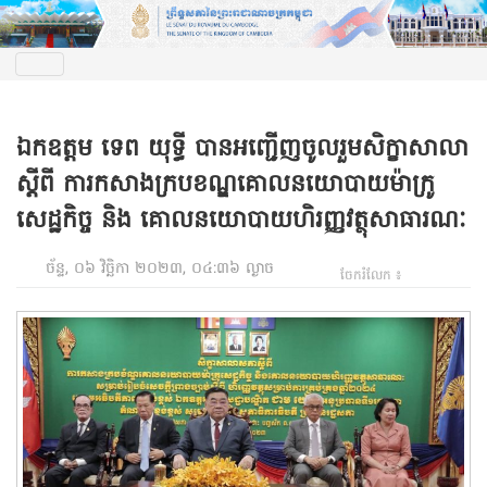
ឯកឧត្តម ទេព យុទ្ធី បានអញ្ជើញចូលរួមសិក្ខាសាលា
ស្ដីពី ការកសាងក្របខណ្ឌគោលនយោបាយម៉ាក្រូ
សេដ្ឋកិច្ច និង គោលនយោបាយហិរញ្ញវត្ថុសាធារណៈ
ច័ន្ទ, ០៦ វិច្ឆិកា ២០២៣, ០៤:៣៦ ល្ងាច
ចែករំលែក ៖