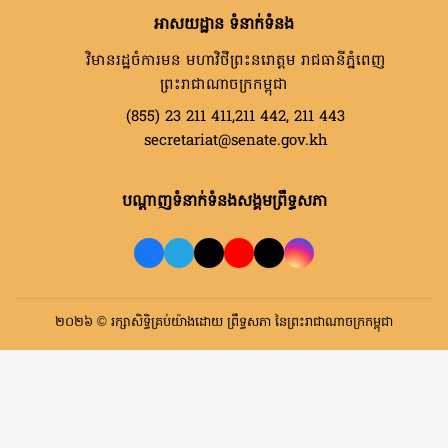
អាសយដ្ឋាន ទំនាក់ទំនង
វិមានរដ្ឋចំការមន មហាវិថីព្រះនរោត្តម រាជធានីភ្នំពេញ
ព្រះរាជាណាចក្រកម្ពុជា
(855) 23 211 411,211 442, 211 443
secretariat@senate.gov.kh
បណ្តាញទំនាក់ទំនងសង្គមព្រឹទ្ធសភា
២០២៦ © រក្សាសិទ្ធិគ្រប់យ៉ាងដោយ ព្រឹទ្ធសភា នៃព្រះរាជាណាចក្រកម្ពុជា