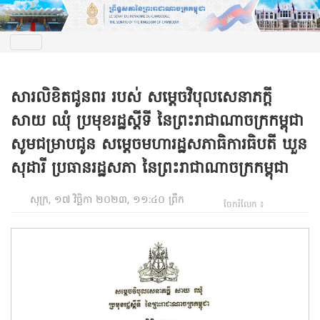
សារលិខិតជូនពរ របស់ សម្តេចវិបុលសេនាភក្តី
សាយ ឈុំ ប្រមុខរដ្ឋស្តីទី នៃព្រះរាជាណាចក្រកម្ពុជា
សូមជម្រាបជូន សម្តេចមហារដ្ឋសភាធិការធិបតី ឃួន
សុដារី ប្រធានរដ្ឋសភា នៃព្រះរាជាណាចក្រកម្ពុជា
សុក្រ, ១៧ វិច្ឆិកា ២០២៣, ១១:៤០ ព្រឹក
ចែករំលែក ៖