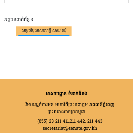
អត្ថបទពាក់ព័ន្ធ ៖
សម្តេចវិបុលសេនាភក្តី សាយ ឈុំ
អាសយដ្ឋាន ទំនាក់ទំនង
វិមានរដ្ឋចំការមន មហាវិថីព្រះនរោត្តម រាជធានីភ្នំពេញ
ព្រះរាជាណាចក្រកម្ពុជា
(855) 23 211 411,211 442, 211 443
secretariat@senate.gov.kh