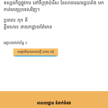
ទស្សនកិច្ចផ្លូវការ នៅទីក្រុងប៉ារីស នៃសាធារណរដ្ឋបារាំង មក
កាន់មាតុប្រទេសវិញ។
ប្រភព៖ កុក គី
ខ្លឹមសារ៖ នាយកដ្ឋានព័ត៌មាន
អត្ថបទពាក់ព័ន្ធ ៖
សម្តេចវិបុលសេនាភក្តី សាយ ឈុំ
អាសយដ្ឋាន ទំនាក់ទំនង