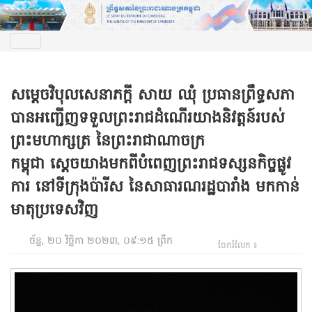
សម្តេចវិបុលសេនាភក្តី សាយ ឈុំ ប្រធានព្រឹទ្ធសភា
បានអញ្ជើញទទួលព្រះរាជដំណើរយាងនិវត្តន៍របស់
ព្រះមហាក្សត្រ នៃព្រះរាជាណាចក្រ
កម្ពុជា ស្តេចយាងមកពីបំពេញព្រះរាជទស្សនកិច្ចផ្លូវ
ការ នៅទីក្រុងប៉ារីស នៃសាធារណរដ្ឋបារាំង មកកាន់
មាតុប្រទេសវិញ
ច័ន្ទ, ២០ វិច្ឆិកា ២០២៣, ០៩:១៥ ព្រឹក
ចែករំលែក ៖