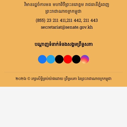
វិមានរដ្ឋចំការមន មហាវិថីព្រះនរោត្តម រាជធានីភ្នំពេញ
ព្រះរាជាណាចក្រកម្ពុជា
(855) 23 211 411,211 442, 211 443
secretariat@senate.gov.kh
បណ្តាញទំនាក់ទំនងសង្គមព្រឹទ្ធសភា
២០២៦ © រក្សាសិទ្ធិគ្រប់យ៉ាងដោយ ព្រឹទ្ធសភា នៃព្រះរាជាណាចក្រកម្ពុជា