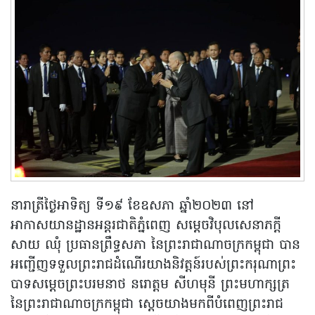
នារាត្រីថ្ងៃអាទិត្យ ទី១៩ ខែឧសភា ឆ្នាំ២០២៣ នៅ
អាកាសយានដ្ឋានអន្តរជាតិភ្នំពេញ សម្តេចវិបុលសេនាភក្តី
សាយ ឈុំ ប្រធានព្រឹទ្ធសភា នៃព្រះរាជាណាចក្រកម្ពុជា បាន
អញ្ជើញទទួលព្រះរាជដំណើរយាងនិវត្តន៍របស់ព្រះករុណាព្រះ
បាទសម្ដេចព្រះបរមនាថ នរោត្ដម សីហមុនី ព្រះមហាក្សត្រ
នៃព្រះរាជាណាចក្រកម្ពុជា ស្តេចយាងមកពីបំពេញព្រះរាជ