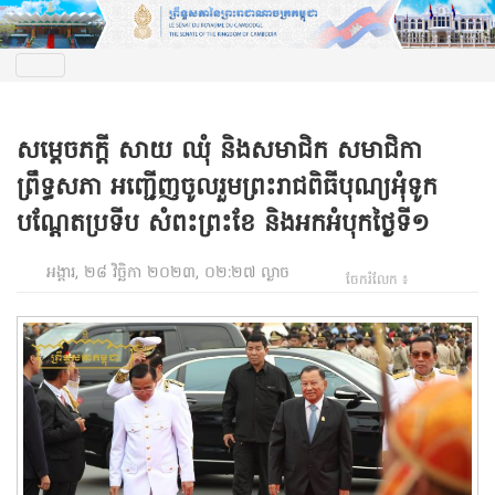
សម្តេចភក្តី សាយ ឈុំ និងសមាជិក សមាជិកា
ព្រឹទ្ធសភា អញ្ជើញចូលរួមព្រះរាជពិធីបុណ្យអុំទូក
បណ្តែតប្រទីប សំពះព្រះខែ និងអកអំបុកថ្ងៃទី១
អង្គារ, ២៨ វិច្ឆិកា ២០២៣, ០២:២៧ ល្ងាច
ចែករំលែក ៖