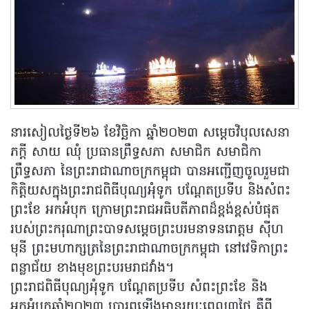
នារសៀលថ្ងៃទី២៦ ខែវិច្ឆិកា ឆ្នាំ២០២៣ សម្តេចវិបុលសេនា
ភក្តី សាយ ឈុំ ប្រធានព្រឹទ្ធសភា សមាជិក សមាជិកា
ព្រឹទ្ធសភា នៃព្រះរាជាណាចក្រកម្ពុជា បានអញ្ជើញចូលរួមជា
កិត្តិយសក្នុងព្រះរាជពិធីបុណ្យអុំទូក បណ្តែតប្រទីប និងសំពះ
ព្រះខែ អកអំបុក ក្រោមព្រះរាជអធិបតីភាពដ៏ខ្ពង់ខ្ពស់បំផុត
របស់ព្រះករុណាព្រះបាទសម្តេចព្រះបរមនាទនរោត្តម ស៉ីហ
មុនី ព្រះមហាក្សត្រនៃព្រះរាជាណាចក្រកម្ពុជា នៅវេទិកាព្រះ
ពន្លាជ័យ ខាងមុខព្រះបរមរាជវាំង។
ព្រះរាជពិធីបុណ្យអុំទូក បណ្តែតប្រទីប សំពះព្រះខែ និង
អកអំបុកឆ្នាំ២០២៣ ប្រារព្ធឡើងមានរយៈពេល៣ថ្ងៃ គឺពី