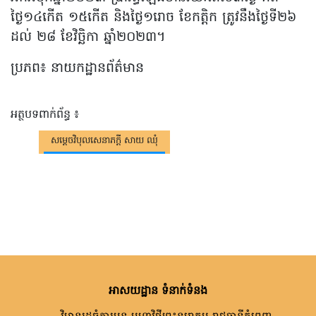
ថ្ងៃ១៤កើត ១៥កើត និងថ្ងៃ១រោច ខែកត្តិក ត្រូវនឹងថ្ងៃទី២៦
ដល់ ២៨ ខែវិច្ឆិកា ឆ្នាំ២០២៣។
ប្រភព៖ នាយកដ្ឋានព័ត៌មាន
អត្ថបទពាក់ព័ន្ធ ៖
សម្តេចវិបុលសេនាភក្តី សាយ ឈុំ
អាសយដ្ឋាន ទំនាក់ទំនង