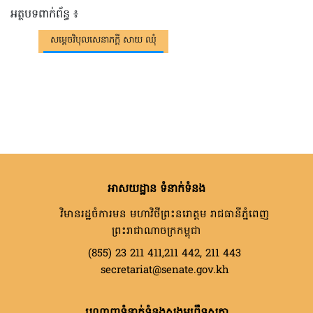
អត្ថបទពាក់ព័ន្ធ ៖
សម្តេចវិបុលសេនាភក្តី សាយ ឈុំ
អាសយដ្ឋាន ទំនាក់ទំនង
វិមានរដ្ឋចំការមន មហាវិថីព្រះនរោត្តម រាជធានីភ្នំពេញ
ព្រះរាជាណាចក្រកម្ពុជា
(855) 23 211 411,211 442, 211 443
secretariat@senate.gov.kh
បណ្តាញទំនាក់ទំនងសង្គមព្រឹទ្ធសភា