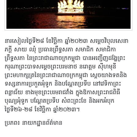
នារសៀលថ្ងៃទី២៨ ខែវិច្ឆិកា ឆ្នាំ២០២៣ សម្តេចវិបុលសេនា
ភក្តី សាយ ឈុំ ប្រធានព្រឹទ្ធសភា សមាជិក សមាជិកា
ព្រឹទ្ធសភា នៃព្រះរាជាណាចក្រកម្ពុជា បានអញ្ជើញដង្ហែព្រះ
ករុណាព្រះបាទសម្តេចព្រះបរមនាថ នរោត្តម ស៉ីហមុនី
ព្រះមហាក្សត្រនៃព្រះរាជាណាចក្រកម្ពុជា ស្តេចយាងទតនិង
ទស្សនាការប្រកួតអុំទូក និងបណ្តែតប្រទីប នៅវេទិកាព្រះ
ពន្លាជ័យ ខាងមុខព្រះបរមរាជវាំង ក្នុងឱកាសព្រះរាជពិធី
បុណ្យអុំទូក បណ្តែតប្រទីប សំពះព្រះខែ និងអកអំបុក
ថ្ងៃទី២៦-២៨ ខែវិច្ឆិកា ឆ្នាំ២០២៣។
ប្រភព៖ នាយកដ្ឋានព័ត៌មាន