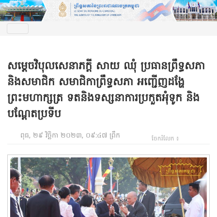
សម្តេចវិបុលសេនាភក្តី សាយ ឈុំ ប្រធានព្រឹទ្ធសភា
និងសមាជិក សមាជិកាព្រឹទ្ធសភា អញ្ជើញដង្ហែ
ព្រះមហាក្សត្រ ទតនិងទស្សនាការប្រកួតអុំទូក និង
បណ្តែតប្រទីប
ពុធ, ២៩ វិច្ឆិកា ២០២៣, ០៩:៤៧ ព្រឹក
ចែករំលែក ៖