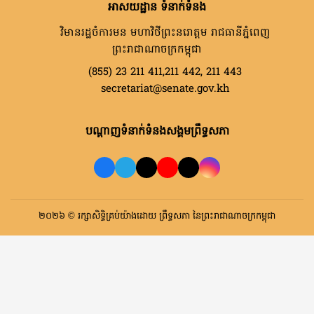
អាសយដ្ឋាន ទំនាក់ទំនង
វិមានរដ្ឋចំការមន មហាវិថីព្រះនរោត្តម រាជធានីភ្នំពេញ
ព្រះរាជាណាចក្រកម្ពុជា
(855) 23 211 411,211 442, 211 443
secretariat@senate.gov.kh
បណ្តាញទំនាក់ទំនងសង្គមព្រឹទ្ធសភា
២០២៦ © រក្សាសិទ្ធិគ្រប់យ៉ាងដោយ ព្រឹទ្ធសភា នៃព្រះរាជាណាចក្រកម្ពុជា