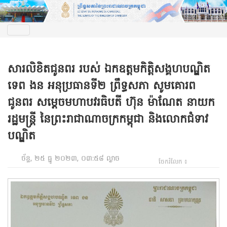
សារលិខិតជូនពរ របស់ ឯកឧត្តមកិត្តិសង្គហបណ្ឌិត
ទេព ងន អនុប្រធានទី២ ព្រឹទ្ធសភា សូមគោរព
ជូនពរ សម្តេចមហាបវរធិបតី ហ៊ុន ម៉ាណែត នាយក
រដ្ឋមន្ត្រី នៃព្រះរាជាណាចក្រកម្ពុជា និងលោកជំទាវ
បណ្ឌិត
ច័ន្ទ, ២៥ ធ្នូ ២០២៣, ០៣:៥៨ ល្ងាច
ចែករំលែក ៖