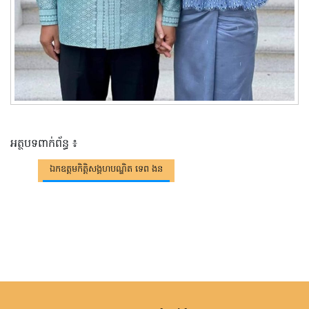
អត្ថបទពាក់ព័ន្ធ ៖
ឯកឧត្តមកិត្តិសង្គហបណ្ឌិត ទេព ងន