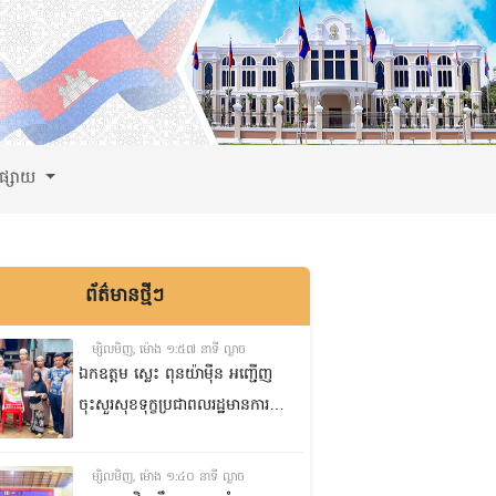
ពផ្សាយ
ព័ត៌មានថ្មីៗ
ម្សិលមិញ, ម៉ោង ១:៥៧ នាទី ល្ងាច
ឯកឧត្តម ស្លេះ ពុនយ៉ាមុីន អញ្ជើញ
ចុះសួរសុខទុក្ខប្រជាពលរដ្ឋមានការ
ខ្វះខាតចំនួនពីរគ្រួសារ នៅភូមិរកា
ក្រោម សង្កាត់សំបួរមាស ក្រុង
ម្សិលមិញ, ម៉ោង ១:៤០ នាទី ល្ងាច