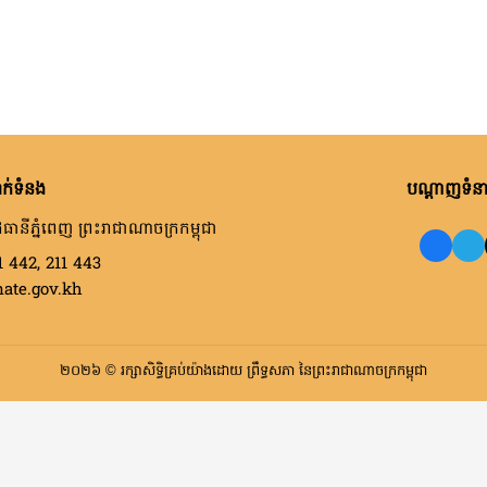
ក់ទំនង
បណ្តាញទំនាក
ធានីភ្នំពេញ ព្រះរាជាណាចក្រកម្ពុជា
1 442, 211 443
nate.gov.kh
២០២៦ © រក្សាសិទ្ធិគ្រប់យ៉ាងដោយ ព្រឹទ្ធសភា នៃព្រះរាជាណាចក្រកម្ពុជា