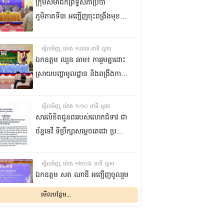
កំពង់ចាម
ក្រុមសមាជិកព្រឹទ្ធសភាប្រចាំ
ភូមិភាគទី៣ អញ្ជើញចុះពង្រឹងមុខងារ
តំណាងរបស់ខ្លួន ការពារសិទ្ធិ
និងផលប្រយោជន៍ជូនក្រុមប្រឹក្សាឃុំ
ម្សិលមិញ, ម៉ោង ១:៣៧ នាទី ល្ងាច
និងប្រជាពលរដ្ឋនៅស្រុកកណ្តាល
ឯកឧត្តម ឈួន ឆាម៖ ការរួមគ្នាដោះ
ស្ទឹង ខេត្តកណ្តាល
ស្រាយបញ្ហាមូលដ្ឋាន និងពង្រឹងការ
ផ្តល់សេវាសាធារណៈ គឺជាកត្តាសំខាន់
ក្នុងការលើកកម្ពស់ជីវភាពប្រជា
ម្សិលមិញ, ម៉ោង ១:១០ នាទី ល្ងាច
ពលរដ្ឋ
សារលិខិតជូនពររបស់លោកជំទាវ ជា
ច័ន្ទទេវី ទីប្រឹក្សា​សម្តេចតេជោ ប្រធាន
ព្រឹទ្ធសភា គោរពជូន សម្តេចអគ្គមហា
សេនាបតីតេជោ ហ៊ុន សែន ប្រធាន
ម្សិលមិញ, ម៉ោង ១២:០៦ នាទី ល្ងាច
ព្រឹទ្ធសភា និងជាប្រធានក្រុមឧត្តម
ឯកឧត្ដម សត ណាឌី អញ្ជើញចូលរួម
ប្រឹក្សាផ្ទាល់ព្រះមហាក្សត្រ នៃ
ក្នុងពិធីបើកកិច្ចប្រជុំរដ្ឋមន្ត្រីលើវិស័យ
មើលបន្ថែម...
ព្រះរាជាណាចក្រកម្ពុជា ក្នុងឱកាសដ៏
មុខងារសាធារណៈអាស៊ាន
មង្គលសួស្តីសិរីបវរមហាប្រសើរថ្លៃ
លើកទី២៣ និងអាស៊ានបូកបី
ម្សិលមិញ, ម៉ោង ១០:៤៨ នាទី ព្រឹក