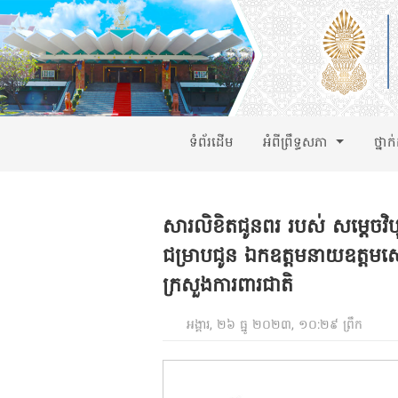
ទំព័រដើម
អំពីព្រឹទ្ធសភា
ថ្នាក
សារលិខិតជូនពរ របស់ សម្តេចវិប
ជម្រាបជូន ឯកឧត្តមនាយឧត្តមសេនី
ក្រសួងការពារជាតិ
អង្គារ, ២៦ ធ្នូ ២០២៣, ១០:២៩ ព្រឹក