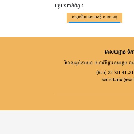
អត្ថបទពាក់ព័ន្ធ ៖
សម្តេចវិបុលសេនាភក្តី សាយ ឈុំ
អាសយដ្ឋាន ទំនា
វិមានរដ្ឋចំការមន មហាវិថីព្រះនរោត្តម រាជ
(855) 23 211 411,21
secretariat@se