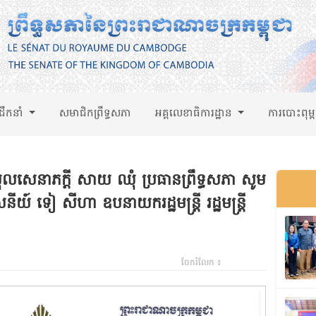
់ដឹកនាំ
សមាជិកព្រឹទ្ធសភា
អគ្គលេខាធិការដ្ឋាន
ការបោះពុម្
ុលសេនាភក្តី សាយ ឈុំ ប្រធានព្រឹទ្ធសភា សូម
យ៍ ទៀ សីហា ឧបនាយករដ្ឋមន្ត្រី រដ្ឋមន្ត្រី
ចែករំលែក ៖