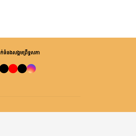
អង្គារ, ០៤ សីហា ២០២៦
លេខាធិការដ្ឋានអាកាសចរណ៍ស៊ីវិល
កិច្ចប្រជុំត្រួតពិនិត្យរបាយការណ៍
សមិទ្ធផលការងារខែមេសា-កក្កដា
និងទិសដៅការងារខែសីហា-កញ្ញា
របស់ខុទ្ទកាល័យសម្តេចតេជោ
អង្គារ, ០៤ សីហា ២០២៦
ប្រធានព្រឹទ្ធសភា
ឯកឧត្តមបណ្ឌិត ធន់ វឌ្ឍនា លើក
ទឹកចិត្តឱ្យពិនិត្យមើលឯកសារគតិយុត្ត
់ទំនងសង្គមព្រឹទ្ធសភា
គាំទ្រច្បាប់ដែលបានអនុម័តហើយ
ច័ន្ទ, ០៣ សីហា ២០២៦
ព្រឹទ្ធសភារៀបចំសិក្ខាសាលាស្តីពី
«ស្ថានភាពសេដ្ឋកិច្ចកម្ពុជា និងមាគ៌ា
ឆ្ពោះទៅកាន់ឆ្នាំ២០៥០»
ច័ន្ទ, ០៣ សីហា ២០២៦
សារលិខិតជូនពររបស់លោកជំទាវ
បណ្ឌិត ចាន់ សុទ្ធាវី ប្រធាន
គណៈកម្មការ​ទី៦ព្រឹទ្ធសភា គោរពជូន