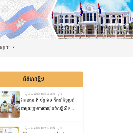
ពផ្សាយ
ព័ត៌មានថ្មីៗ
ថ្ងៃនេះ, ម៉ោង ៣:៥៥ នាទី ល្ងាច
ឯកឧត្តម ងី ច័ន្ទផល ដឹកនាំកិច្ចប្រជុំ
ជាមួយក្រុមការងាររៀបចំសន្និសីទ
ISC-2 ដើម្បីពិនិត្យវឌ្ឍនភាពការងារ
ដែលបាននិងកំពុងអនុវត្ត
ថ្ងៃនេះ, ម៉ោង ៣:១៥ នាទី ល្ងាច