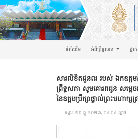
ទំព័រដើម
អំពីព្រឹទ្ធសភា
ថ្នាក
សារលិខិតជូនពរ របស់ ឯកឧត្តមក
ព្រឹទ្ធសភា សូមគោរពជូន សម្តេច
នៃឧត្តមប្រឹក្សាផ្ទាល់ព្រះមហាក្សត្រ
អង្គារ, ២៦ ធ្នូ ២០២៣, ០៤:០៤ ល្ងាច