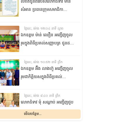
លិខិតជូនពររបស់លោកជំទាវ មាន
សំអាន ប្រធានក្រុម​សមាជិកា
ព្រឹទ្ធសភា​ គោរពជូន លោកជំទាវ
ឃួន ឃុនឌី លេខាធិការក្រុម
ថ្ងៃនេះ, ម៉ោង ១២:០៤ នាទី ល្ងាច
សមាជិកាព្រឹទ្ធសភា ក្នុងឱកាស
ឯកឧត្តម ម៉ាន់ ឈឿន អញ្ជើញចូល
ប្រកបដោយសិរីមង្គល នៃថ្ងៃចម្រើន
រួមក្នុងពិធីប្រគល់សញ្ញាបត្រ ជូនដល់
អាយុវឌ្ឍនមង្គលរបស់ លោកជំទាវ
និស្សិតជ័យលាភី និងសម្ពោធអគារ
លេខាធិការក្រុមសមាជិកាព្រឹទ្ធសភា
សិក្សា នៃសាកលវិទ្យាល័យភូមិន្ទនីតិ
ថ្ងៃនេះ, ម៉ោង ១០:៥២ នាទី ព្រឹក
សាស្ត្រ និងវិទ្យាស្ត្រសេដ្ឋកិច្ច
ឯកឧត្តម អ‍៊ឹង លាងហ៊ួ អញ្ជើញចូល
រួមជាកិត្តិយសក្នុងពិធីប្រគល់
ឧបករណ៍ផលិតអុកស៊ីសែន
និងអាល់កុល ជូនដល់មន្ទីរពេទ្យ
ថ្ងៃនេះ, ម៉ោង ៨:៤០ នាទី ព្រឹក
បង្អែក និងមណ្ឌលសុខភាពមួយចំនួន
លោកជំទាវ មុំ សណ្តាប់ អញ្ជើញជួប
ក្នុងខេត្តកំពង់ឆ្នាំង
សំណេះសំណាល និងសួរសុខទុក្ខ
មើលបន្ថែម...
ជាមួយចលនានារី ក្នុងសង្កាត់ផ្សារ
ដើមថ្កូវ ខណ្ឌចំការមន រាជធានី
ម្សិលមិញ, ម៉ោង ៨:០៤ នាទី ល្ងាច