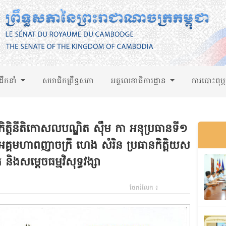
់ដឹកនាំ
សមាជិកព្រឹទ្ធសភា
អគ្គលេខាធិការដ្ឋាន
ការបោះពុម្
ិត្តិនីតិកោសលបណ្ឌិត ស៊ឹម កា អនុប្រធានទី១
អគ្គមហាពញាចក្រី ហេង សំរិន ប្រធានកិត្តិយស
 និងសម្តេចធម្មវិសុទ្ធវង្សា
ចែករំលែក ៖