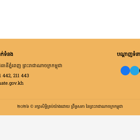
ក់ទំនង
បណ្តាញទំនាក
ធានីភ្នំពេញ ព្រះរាជាណាចក្រកម្ពុជា
1 442, 211 443
nate.gov.kh
២០២៦ © រក្សាសិទ្ធិគ្រប់យ៉ាងដោយ ព្រឹទ្ធសភា នៃព្រះរាជាណាចក្រកម្ពុជា