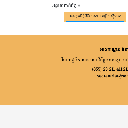
អត្ថបទពាក់ព័ន្ធ ៖
ឯកឧត្តមកិត្តិនីតិកោសលបណ្ឌិត ស៊ឹម កា
អាសយដ្ឋាន ទំនា
វិមានរដ្ឋចំការមន មហាវិថីព្រះនរោត្តម រាជ
(855) 23 211 411,21
secretariat@se