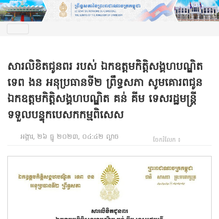
សារលិខិតជូនពរ របស់ ឯកឧត្តមកិត្តិសង្គហបណ្ឌិត
ទេព ងន អនុប្រធានទី២ ព្រឹទ្ធសភា សូមគោរពជូន
ឯកឧត្តមកិត្តិសង្គហបណ្ឌិត គន់ គីម ទេសរដ្ឋមន្ត្រី
ទទួលបន្ទុកបេសកកម្មពិសេស
អង្គារ, ២៦ ធ្នូ ២០២៣, ០៤:៤២ ល្ងាច
ចែករំលែក ៖