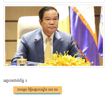
អត្ថបទពាក់ព័ន្ធ ៖
ឯកឧត្តម កិត្តិសង្គហបណ្ឌិត ទេព ងន