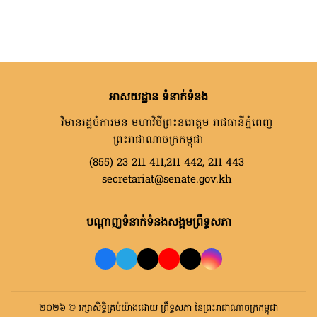
អាសយដ្ឋាន ទំនាក់ទំនង
វិមានរដ្ឋចំការមន មហាវិថីព្រះនរោត្តម រាជធានីភ្នំពេញ
ព្រះរាជាណាចក្រកម្ពុជា
(855) 23 211 411,211 442, 211 443
secretariat@senate.gov.kh
បណ្តាញទំនាក់ទំនងសង្គមព្រឹទ្ធសភា
២០២៦ © រក្សាសិទ្ធិគ្រប់យ៉ាងដោយ ព្រឹទ្ធសភា នៃព្រះរាជាណាចក្រកម្ពុជា