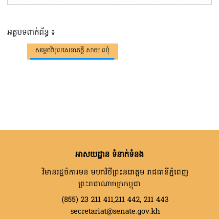
អត្ថបទពាក់ព័ន្ធ ៖
សម្តេចវិបុលសេនាភក្តី សាយ ឈុំ
អាសយដ្ឋាន ទំនាក់ទំនង
វិមានរដ្ឋចំការមន មហាវិថីព្រះនរោត្តម រាជធានីភ្នំពេញ
ព្រះរាជាណាចក្រកម្ពុជា
(855) 23 211 411,211 442, 211 443
secretariat@senate.gov.kh