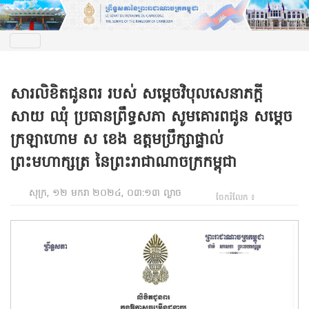
សារលិខិតជូនពរ របស់ សម្តេចវិបុលសេនាភក្តី
សាយ ឈុំ ប្រធានព្រឹទ្ធសភា សូមគោរពជូន សម្តេច
ក្រឡាហោម ស ខេង ឧត្តមប្រឹក្សាផ្ទាល់
ព្រះមហាក្សត្រ នៃព្រះរាជាណាចក្រកម្ពុជា
សុក្រ, ១២ មករា ២០២៤, ០៣:១៣ ល្ងាច
ចែករំលែក ៖