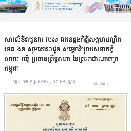
សារលិខិតជូនពរ របស់ ឯកឧត្តមកិត្តិសង្គហបណ្ឌិត
ទេព ងន សូមគោរពជូន សម្តេចវិបុលសេនាភក្តី
សាយ ឈុំ ប្រធានព្រឹទ្ធសភា នៃព្រះរាជាណាចក្រ
កម្ពុជា
សុក្រ, ០២ កុម្ភៈ ២០២៤, ០៣:២១ ល្ងាច
ចែករំលែក ៖