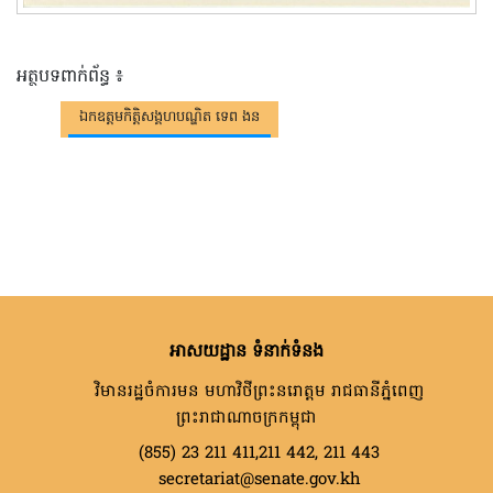
អត្ថបទពាក់ព័ន្ធ ៖
ឯកឧត្តមកិត្តិសង្គហបណ្ឌិត ទេព ងន
អាសយដ្ឋាន ទំនាក់ទំនង
វិមានរដ្ឋចំការមន មហាវិថីព្រះនរោត្តម រាជធានីភ្នំពេញ
ព្រះរាជាណាចក្រកម្ពុជា
(855) 23 211 411,211 442, 211 443
secretariat@senate.gov.kh