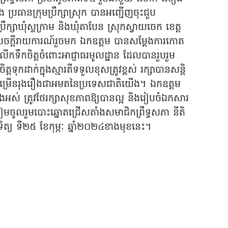
ប្រធានក្រុមប្រឹក្សាស្រុក បានអញ្ជើញចុះជួប
ក្សាឃុំស្លក្រាម និងឃុំតាបែន ស្រុកស្វាយចេក ខេត្ត
សេចក្តីរាយការណ៍រួចមក ឯកឧត្តម បានសម្តែងការកោត
កទឹកចិត្តចំពោះអាជ្ញាធរមូលដ្ឋាន ដែលបានរួបរួម
តទុកដាក់ក្នុងស្មារតីទទួលខុសត្រូវខ្ពស់ រក្សាបានសន្តិ
ីកចម្រើនរុងរឿងជាអមតនៃប្រទេសជាតិយើង។ ឯកឧត្តម
ុំទាំងអស់ ត្រូវថែរក្សាសុខភាពឱ្យបានល្អ និងរៀបចំឯកសារ
ត្រៀមចូលរួមបោះឆ្នោតជ្រើសតាំងសមាជិកព្រឹទ្ធសភា នីតិ
ទិត្យ ទី២៥ ខែកុម្ភៈ ឆ្នាំ២០២៤ខាងមុខនេះ។