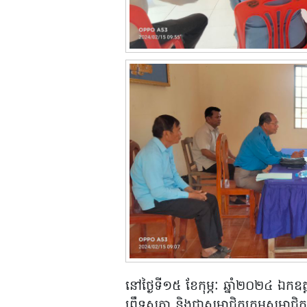
នៅថ្ងៃទី១៥ ខែកុម្ភៈ ឆ្នាំ២០២៤ ឯ
ព្រឹទ្ធសភា និងជាសមាជិកក្រុមសមាជិ