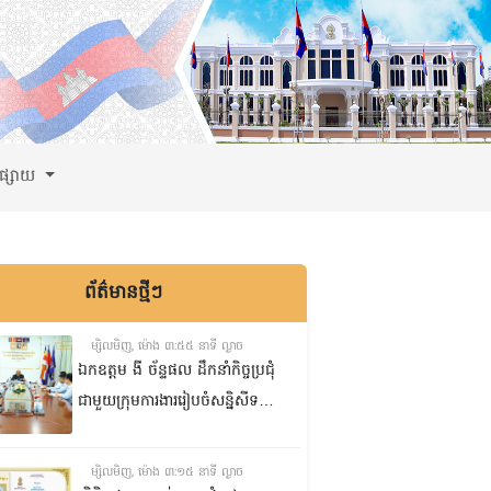
ពផ្សាយ
ព័ត៌មានថ្មីៗ
ម្សិលមិញ, ម៉ោង ៣:៥៥ នាទី ល្ងាច
ឯកឧត្តម ងី ច័ន្ទផល ដឹកនាំកិច្ចប្រជុំ
ជាមួយក្រុមការងាររៀបចំសន្និសីទ
ISC-2 ដើម្បីពិនិត្យវឌ្ឍនភាពការងារ
ដែលបាននិងកំពុងអនុវត្ត
ម្សិលមិញ, ម៉ោង ៣:១៥ នាទី ល្ងាច