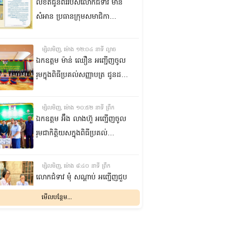
លិខិតជូនពររបស់លោកជំទាវ មាន
សំអាន ប្រធានក្រុម​សមាជិកា
ព្រឹទ្ធសភា​ គោរពជូន លោកជំទាវ
ឃួន ឃុនឌី លេខាធិការក្រុម
ម្សិលមិញ, ម៉ោង ១២:០៤ នាទី ល្ងាច
សមាជិកាព្រឹទ្ធសភា ក្នុងឱកាស
ឯកឧត្តម ម៉ាន់ ឈឿន អញ្ជើញចូល
ប្រកបដោយសិរីមង្គល នៃថ្ងៃចម្រើន
រួមក្នុងពិធីប្រគល់សញ្ញាបត្រ ជូនដល់
អាយុវឌ្ឍនមង្គលរបស់ លោកជំទាវ
និស្សិតជ័យលាភី និងសម្ពោធអគារ
លេខាធិការក្រុមសមាជិកាព្រឹទ្ធសភា
សិក្សា នៃសាកលវិទ្យាល័យភូមិន្ទនីតិ
ម្សិលមិញ, ម៉ោង ១០:៥២ នាទី ព្រឹក
សាស្ត្រ និងវិទ្យាស្ត្រសេដ្ឋកិច្ច
ឯកឧត្តម អ‍៊ឹង លាងហ៊ួ អញ្ជើញចូល
រួមជាកិត្តិយសក្នុងពិធីប្រគល់
ឧបករណ៍ផលិតអុកស៊ីសែន
និងអាល់កុល ជូនដល់មន្ទីរពេទ្យ
ម្សិលមិញ, ម៉ោង ៨:៤០ នាទី ព្រឹក
បង្អែក និងមណ្ឌលសុខភាពមួយចំនួន
លោកជំទាវ មុំ សណ្តាប់ អញ្ជើញជួប
ក្នុងខេត្តកំពង់ឆ្នាំង
សំណេះសំណាល និងសួរសុខទុក្ខ
មើលបន្ថែម...
ជាមួយចលនានារី ក្នុងសង្កាត់ផ្សារ
ដើមថ្កូវ ខណ្ឌចំការមន រាជធានី
ពុធ, ០៥ សីហា ២០២៦