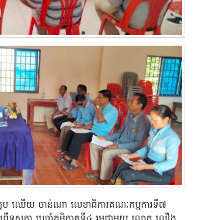
កឧត្តម ឈើយ ចាន់ណា លេខាធិការគណៈកម្មការទី៧
កព្រឹទ្ធសភា ប្រចាំភូមិភាគទី៤ រួមជាមួយ លោក លឿង