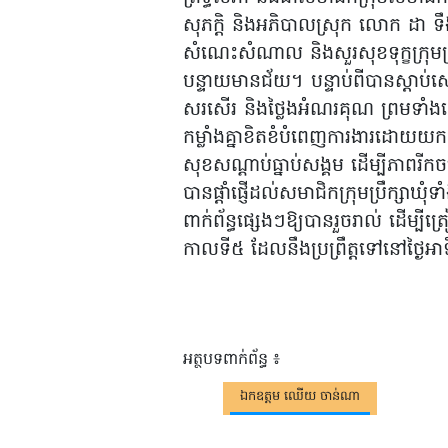
សុភក្តិ និងអភិបាលស្រុក លោក ដា ទឹង 
សំណេះសំណាល និងសួរសុខទុក្ខក្រុមប្រឹ
បន្ទាយមានជ័យ។ បន្ទាប់ពីបានស្តាប់
សរសើរ និងថ្លៃងអំណរគុណ ព្រមទាំងលើ
កម្លាំងគ្នាខិតខំបំពេញការងារដោយយកចិត្
សុខសណ្តាប់ធ្នាប់សង្គម ដើម្បីភាពរ
បានផ្តាំផ្ញើដល់សមាជិកក្រុមប្រឹក្សាឃ
ពាក់ព័ន្ធផ្សេងៗឱ្យបានរួចរាល់ ដើម្បី
កាលទី៥ ដែលនឹងប្រព្រឹត្តទៅនៅថ្ងៃអា
អត្ថបទពាក់ព័ន្ធ ៖
ឯកឧត្តម ឈើយ ចាន់ណា