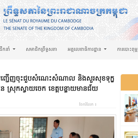
់ដឹកនាំ
សមាជិកព្រឹទ្ធសភា
អគ្គលេខាធិការដ្ឋាន
ការបោះពុម្
្ជើញចុះជួបសំណេះសំណាល និងសួរសុខទុក្ខ
ំតាបែន ស្រុកស្វាយចេក ខេត្តបន្ទាយមានជ័យ
ចែករំលែក ៖