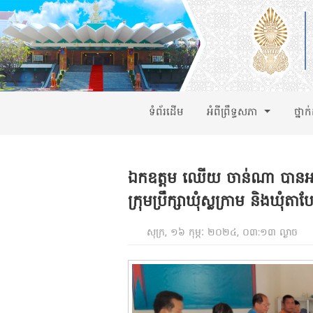
ទំព័រដើម
អំពីព្រឹទ្ធសភា
ថ្នាក
ឯកឧត្តម ឈើយ ចាន់ណា បានអញ
ក្រុមប្រឹក្សាឃុំស្លក្រាម និងឃុ
សុក្រ, ១៦ កុម្ភៈ ២០២៤, ០៣:១៣ ល្ងាច