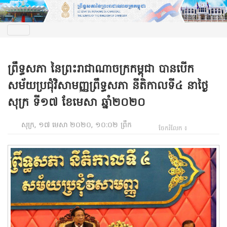
ព្រឹទ្ធសភា នៃព្រះរាជាណាចក្រកម្ពុជា បានបើក
សម័យប្រជុំវិសាមញ្ញព្រឹទ្ធសភា នីតិកាលទី៤ នាថ្ងៃ
សុក្រ ទី១៧ ខែមេសា ឆ្នាំ២០២០
សុក្រ, ១៧ មេសា ២០២០, ១០:០២ ព្រឹក
ចែករំលែក ៖