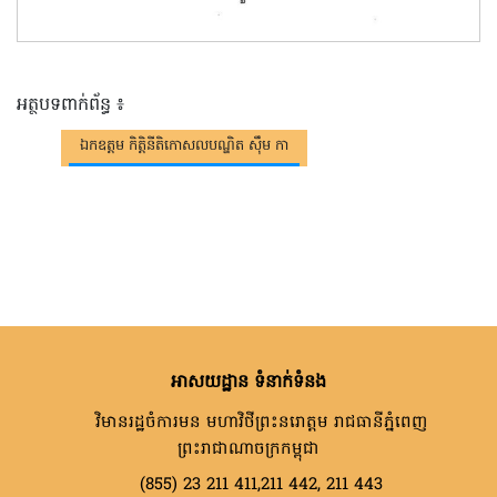
អត្ថបទពាក់ព័ន្ធ ៖
ឯកឧត្តម កិត្តិនីតិកោសលបណ្ឌិត ស៊ឹម កា
អាសយដ្ឋាន ទំនាក់ទំនង
វិមានរដ្ឋចំការមន មហាវិថីព្រះនរោត្តម រាជធានីភ្នំពេញ
ព្រះរាជាណាចក្រកម្ពុជា
(855) 23 211 411,211 442, 211 443