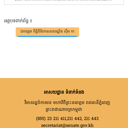
អត្ថបទពាក់ព័ន្ធ ៖
ឯកឧត្តម កិត្តិនីតិកោសលបណ្ឌិត ស៊ឹម កា
អាសយដ្ឋាន ទំនាក់ទំនង
វិមានរដ្ឋចំការមន មហាវិថីព្រះនរោត្តម រាជធានីភ្នំពេញ
ព្រះរាជាណាចក្រកម្ពុជា
(855) 23 211 411,211 442, 211 443
secretariat@senate.gov.kh