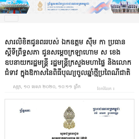
សារលិខិតជូនពររបស់ ឯកឧត្តម ស៊ឹម កា ប្រធាន
ស្តីទីព្រឹទ្ធសភា ជូនសម្តេចក្រឡាហោម ស ខេង
ឧបនាយករដ្ឋមន្រ្តី រដ្ឋមន្រ្តីក្រសួងមហាផ្ទៃ និងលោក
ជំទាវ ក្នុងឱកាសនៃពិធីបុណ្យចូលឆ្នាំថ្មីប្រពៃណីជាតិ
សុក្រ, ១០ មេសា ២០២០, ១០:១១ ព្រឹក
ចែករំលែក ៖