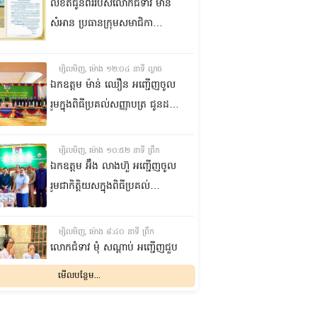
លិខិតជូនពររបស់លោកជំទាវ មាន
សំអាន ប្រធានក្រុម​សមាជិកា
ព្រឹទ្ធសភា​ គោរពជូន លោកជំទាវ
ឃួន ឃុនឌី លេខាធិការក្រុម
ម្សិលមិញ, ម៉ោង ១២:០៤ នាទី ល្ងាច
សមាជិកាព្រឹទ្ធសភា ក្នុងឱកាស
ឯកឧត្តម ម៉ាន់ ឈឿន អញ្ជើញចូល
ប្រកបដោយសិរីមង្គល នៃថ្ងៃចម្រើន
រួមក្នុងពិធីប្រគល់សញ្ញាបត្រ ជូនដល់
អាយុវឌ្ឍនមង្គលរបស់ លោកជំទាវ
និស្សិតជ័យលាភី និងសម្ពោធអគារ
លេខាធិការក្រុមសមាជិកាព្រឹទ្ធសភា
សិក្សា នៃសាកលវិទ្យាល័យភូមិន្ទនីតិ
ម្សិលមិញ, ម៉ោង ១០:៥២ នាទី ព្រឹក
សាស្ត្រ និងវិទ្យាស្ត្រសេដ្ឋកិច្ច
ឯកឧត្តម អ‍៊ឹង លាងហ៊ួ អញ្ជើញចូល
រួមជាកិត្តិយសក្នុងពិធីប្រគល់
ឧបករណ៍ផលិតអុកស៊ីសែន
និងអាល់កុល ជូនដល់មន្ទីរពេទ្យ
ម្សិលមិញ, ម៉ោង ៨:៤០ នាទី ព្រឹក
បង្អែក និងមណ្ឌលសុខភាពមួយចំនួន
លោកជំទាវ មុំ សណ្តាប់ អញ្ជើញជួប
ក្នុងខេត្តកំពង់ឆ្នាំង
សំណេះសំណាល និងសួរសុខទុក្ខ
មើលបន្ថែម...
ជាមួយចលនានារី ក្នុងសង្កាត់ផ្សារ
ដើមថ្កូវ ខណ្ឌចំការមន រាជធានី
ពុធ, ០៥ សីហា ២០២៦