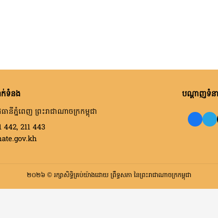
ក់ទំនង
បណ្តាញទំនាក
ធានីភ្នំពេញ ព្រះរាជាណាចក្រកម្ពុជា
1 442, 211 443
nate.gov.kh
២០២៦ © រក្សាសិទ្ធិគ្រប់យ៉ាងដោយ ព្រឹទ្ធសភា នៃព្រះរាជាណាចក្រកម្ពុជា