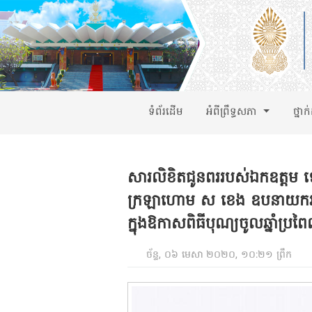
ទំព័រដើម
អំពីព្រឹទ្ធសភា
ថ្នាក
សារលិខិតជូនពររបស់ឯកឧត្តម ទេ
ក្រឡាហោម ស ខេង ឧបនាយករដ្ឋមន្ត
ក្នុងឱកាសពិធីបុណ្យចូលឆ្នាំប្រពៃ
ច័ន្ទ, ០៦ មេសា ២០២០, ១០:២១ ព្រឹក