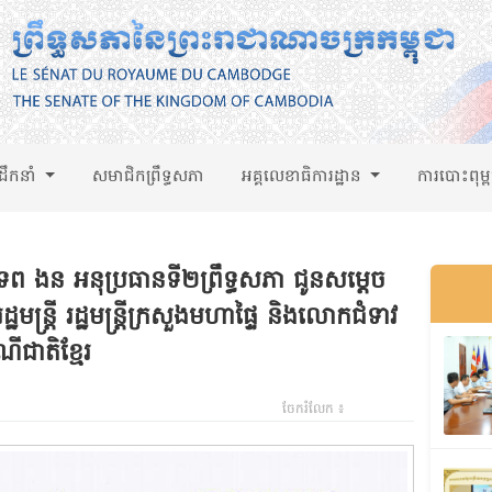
់ដឹកនាំ
សមាជិកព្រឹទ្ធសភា
អគ្គលេខាធិការដ្ឋាន
ការបោះពុម្
ព ងន អនុប្រធានទី២ព្រឹទ្ធសភា ជូនសម្តេច
្រី រដ្ឋមន្ត្រីក្រសួងមហាផ្ទៃ និងលោកជំទាវ
ណីជាតិខ្មែរ
ចែករំលែក ៖