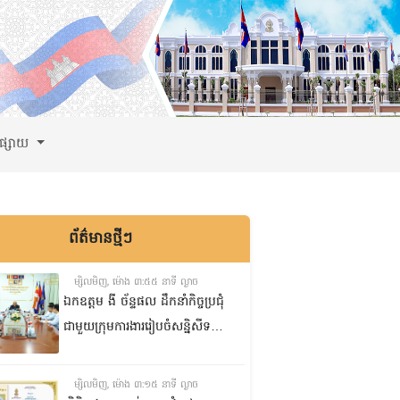
ពផ្សាយ
ព័ត៌មានថ្មីៗ
ម្សិលមិញ, ម៉ោង ៣:៥៥ នាទី ល្ងាច
ឯកឧត្តម ងី ច័ន្ទផល ដឹកនាំកិច្ចប្រជុំ
ជាមួយក្រុមការងាររៀបចំសន្និសីទ
ISC-2 ដើម្បីពិនិត្យវឌ្ឍនភាពការងារ
ដែលបាននិងកំពុងអនុវត្ត
ម្សិលមិញ, ម៉ោង ៣:១៥ នាទី ល្ងាច