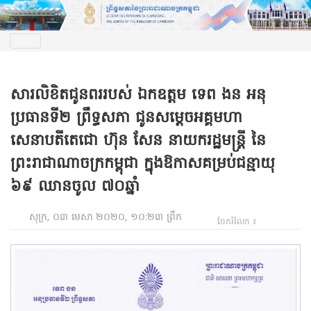
សារលិខិតជូនពររបស់ ឯកឧត្តម ទេព ងន អនុ
ប្រធានទី២ ព្រឹទ្ធសភា ជូនសម្តេចអគ្គមហា
សេនាបតីតេជោ ហ៊ុន សែន នាយករដ្ឋមន្រ្តី នៃ
ព្រះរាជាណាចក្រកម្ពុជា ក្នុងឱកាសគម្រប់ជន្មាយុ
៦៩ ឈានចូល ៧០ឆ្នាំ
សុក្រ, ០៣ មេសា ២០២០, ១០:២៣ ព្រឹក
ចែករំលែក ៖