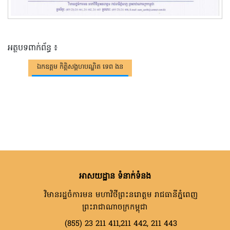
អត្ថបទពាក់ព័ន្ធ ៖
ឯកឧត្តម កិត្តិសង្គហបណ្ឌិត ទេព ងន
អាសយដ្ឋាន ទំនាក់ទំនង
វិមានរដ្ឋចំការមន មហាវិថីព្រះនរោត្តម រាជធានីភ្នំពេញ
ព្រះរាជាណាចក្រកម្ពុជា
(855) 23 211 411,211 442, 211 443