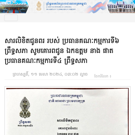
សារលិខិតជូនពរ របស់ ប្រធានគណៈកម្មការទី៦
ព្រឹទ្ធសភា សូមគោរពជូន ឯកឧត្តម នាង ផាត
ប្រធានគណៈកម្មការទី៤ ព្រឹទ្ធសភា
ព្រហស្បតិ៍, ១១ មេសា ២០២៤, ០៣:០២ ល្ងាច
ចែករំលែក ៖