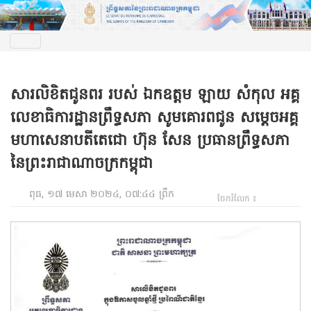
សារលិខិតជូនពរ របស់ ឯកឧត្តម ឡាយ សំកុល អគ្គ
លេខាធិការដ្ឋានព្រឹទ្ធសភា សូមគោរពជូន សម្តេចអគ្គ
មហាសេនាបតីតេជោ ហ៊ុន សែន ប្រធានព្រឹទ្ធសភា
នៃព្រះរាជាណាចក្រកម្ពុជា
ពុធ, ១៧ មេសា ២០២៤, ០៧:៤៤ ព្រឹក
ចែករំលែក ៖