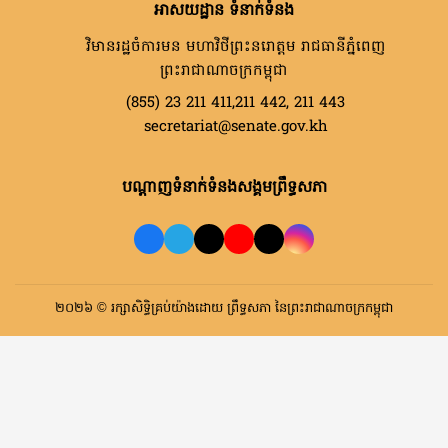
អាសយដ្ឋាន ទំនាក់ទំនង
វិមានរដ្ឋចំការមន មហាវិថីព្រះនរោត្តម រាជធានីភ្នំពេញ
ព្រះរាជាណាចក្រកម្ពុជា
(855) 23 211 411,211 442, 211 443
secretariat@senate.gov.kh
បណ្តាញទំនាក់ទំនងសង្គមព្រឹទ្ធសភា
២០២៦ © រក្សាសិទ្ធិគ្រប់យ៉ាងដោយ ព្រឹទ្ធសភា នៃព្រះរាជាណាចក្រកម្ពុជា