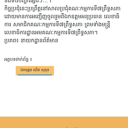
និងទី៥បញ្ហាផ្សេងៗ…។
កិច្ចប្រជុំនេះប្រព្រឹត្តនៅសាលប្រជុំគណៈកម្មការទី៧ព្រឹទ្ធសភា
ដោយមានការអញ្ជើញចូលរួមពីឯកឧត្តមអនុប្រធាន លេខាធិ
ការ សមាជិកគណៈកម្មការទី៧ព្រឹទ្ធសភា ព្រមទាំងមន្ត្រី
លេខាធិការដ្ឋានអមគណៈកម្មការទី៧ព្រឹទ្ធសភា។
ប្រភព៖ នាយកដ្ឋានព័ត៌មាន
អត្ថបទពាក់ព័ន្ធ ៖
ឯកឧត្តម ឈិត សុខុន