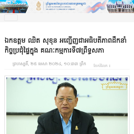
ឯកឧត្តម ឈិត សុខុន អញ្ជើញជាអធិបតីភាពដឹកនាំ
កិច្ចប្រជុំផ្ទៃក្នុង គណៈកម្មការទី៧ព្រឹទ្ធសភា
ព្រហស្បតិ៍, ២៥ មេសា ២០២៤, ១០:៣៣ ព្រឹក
ចែករំលែក ៖