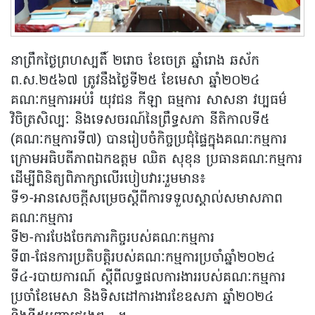
នាព្រឹកថ្ងៃព្រហស្បតិ៍ ២រោច ខែចេត្រ ឆ្នាំរោង ឆស័ក
ព.ស.២៥៦៧ ត្រូវនឹងថ្ងៃទី២៥ ខែមេសា ឆ្នាំ២០២៤
គណៈកម្មការអប់រំ យុវជន កីឡា ធម្មការ សាសនា វប្បធម៌
វិចិត្រសិល្បៈ និងទេសចរណ៍នៃព្រឹទ្ធសភា នីតិកាលទី៥
(គណៈកម្មការទី៧) បានរៀបចំកិច្ចប្រជុំផ្ទៃក្នុងគណៈកម្មការ
ក្រោមអធិបតីភាពឯកឧត្តម ឈិត សុខុន ប្រធានគណៈកម្មការ
ដើម្បីពិនិត្យពិភាក្សាលើរបៀបវារៈរួមមាន៖
ទី១-អានសេចក្តីសម្រេចស្តីពីការទទួលស្គាល់សមាសភាព
គណៈកម្មការ
ទី២-ការបែងចែកភារកិច្ចរបស់គណៈកម្មការ
ទី៣-ផែនការប្រតិបត្តិរបស់គណៈកម្មការប្រចាំឆ្នាំ២០២៤
ទី៤-របាយការណ៍ ស្តីពីលទ្ធផលការងាររបស់គណៈកម្មការ
ប្រចាំខែមេសា និងទិសដៅការងារខែឧសភា ឆ្នាំ២០២៤