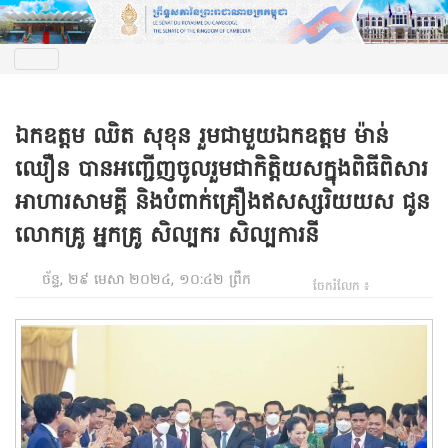
ឯកឧត្តម ឈិត សុខុន រួមជាមួយឯកឧត្តម ម៉ាន់
ឈឿន បានអញ្ជើញចូលរួមជាកិត្តិយសក្នុងពិធីពិសារ
អាហារសាមគ្គី និងបំពាក់គ្រឿងឥសស្សរិយយស ជូន
លោកគ្រូ អ្នកគ្រូ សិល្បករ សិល្បការនី
ច័ន្ទ, ២៩ មេសា ២០២៤, ១០:៤២ ព្រឹក
ចែករំលែក ៖