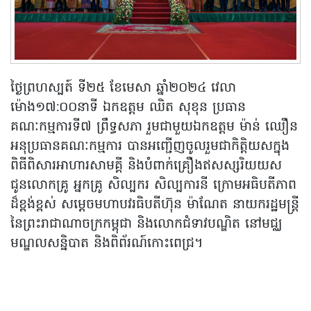
ថ្ងៃព្រហស្បត៍ ទី២៥ ខែមេសា ឆ្នាំ២០២៤ វេលា
ម៉ោង១៧:០០នាទី ឯកឧត្តម ឈិត សុខុន ប្រធាន
គណៈកម្មការទី៧ ព្រឹទ្ធសភា រួមជាមួយឯកឧត្តម ម៉ាន់ ឈឿន
អនុប្រធានគណៈកម្មការ បានអញ្ជើញចូលរួមជាកិត្តិយសក្នុង
ពិធីពិសារអាហារសាមគ្គី និងបំពាក់គ្រឿងឥសស្សរិយយស
ជូនលោកគ្រូ អ្នកគ្រូ សិល្បករ សិល្បការនី ក្រោមអធិបតីភាព
ដ៏ខ្ពង់ខ្ពស់ សម្តេចមហាបវរធិបតីហ៊ុន ម៉ាណែត នាយករដ្ឋមន្ត្រី
នៃព្រះរាជាណាចក្រកម្ពុជា និងលោកជំទាវបណ្ឌិត នៅមជ្ឈ
មណ្ឌលសន្និបាត និងពិព័រណ៍កោះពេជ្រ។