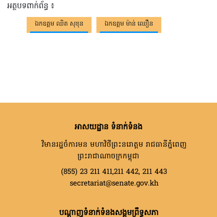
អត្ថបទពាក់ព័ន្ធ ៖
ឯកឧត្តម ឈិត សុខុន
ឯកឧត្តម ម៉ាន់ ឈឿន
អាសយដ្ឋាន ទំនាក់ទំនង
វិមានរដ្ឋចំការមន មហាវិថីព្រះនរោត្តម រាជធានីភ្នំពេញ
ព្រះរាជាណាចក្រកម្ពុជា
(855) 23 211 411,211 442, 211 443
secretariat@senate.gov.kh
បណ្តាញទំនាក់ទំនងសង្គមព្រឹទ្ធសភា