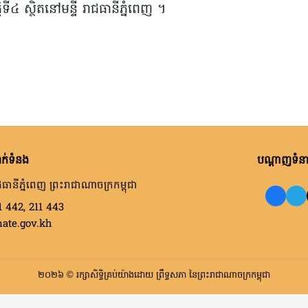
្តិទី៤ ស្ថិតនៅមន្ទី រាជធានីភ្នំពេញ ។
ក់ទំនង
បណ្តាញទំនាក
ធានីភ្នំពេញ ព្រះរាជាណាចក្រកម្ពុជា
1 442, 211 443
nate.gov.kh
២០២៦ © រក្សាសិទ្ធិគ្រប់យ៉ាងដោយ ព្រឹទ្ធសភា នៃព្រះរាជាណាចក្រកម្ពុជា