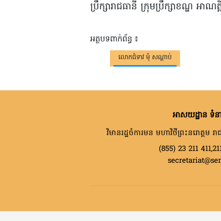
ប្រឹក្សារាជធានី ក្រុមប្រឹក្សាខណ្ឌ អាណត
អត្ថបទពាក់ព័ន្ធ ៖
លោកជំទាវ មុំ សណ្តាប់
អាសយដ្ឋាន ទំនា
វិមានរដ្ឋចំការមន មហាវិថីព្រះនរោត្តម រាជ
(855) 23 211 411,21
secretariat@se