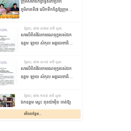
ក្រុមសមាជិកព្រឹទ្ធសភាប្រចាំ
ភូមិភាគទី៧ លើកទឹកចិត្តឱ្យក្រុម
ប្រឹក្សាឃុំក្នុងស្រុកជលគិរី រួមគ្នាបន្ត
បង្ករបង្កើនផលកសិកម្មបន្ថែមពីលើ
ថ្ងៃនេះ, ម៉ោង ៣:២៣ នាទី ល្ងាច
មុខរបបសព្វថ្ងៃ ដើម្បីឱ្យប្រជាពលរដ្ឋ
សារលិខិតរំលែកមរណទុក្ខរបស់ឯក
មានជីវភាពធូរធារ
ឧត្តម ឡាយ សំកុល អគ្គលេខាធិការ
ព្រឹទ្ធសភា ជូន ឯកឧត្តម ឡោក
ឆាយ អគ្គលេខាធិការរងព្រឹទ្ធសភា
ថ្ងៃនេះ, ម៉ោង ៣:១៩ នាទី ល្ងាច
ព្រមទាំងក្រុមគ្រួសារ ចំពោះមរណ
សារលិខិតរំលែកមរណទុក្ខរបស់ឯក
ភាព ឧបាសិកា លឹម អេងលាន ត្រូវ
ឧត្តម ឡាយ សំកុល អគ្គលេខាធិការ
ជាបងស្រីបង្កើតរបស់ឯកឧត្តម បាន
ព្រឹទ្ធសភា គោរពជូន លោកជំទាវ
ទទួលមរណភាព នៅថ្ងៃទី៥ ខែសីហា
ឡោក ខេង ប្រធានគណៈកម្មការ
ថ្ងៃនេះ, ម៉ោង ២:៥៩ នាទី ល្ងាច
ឆ្នាំ២០២៦ វេលាម៉ោង១:៥០នាទី
សុខាភិបាល សង្គមកិច្ច អតីត
ឯកឧត្តម ស្លេះ ពុនយ៉ាម៉ីន ចាត់ឱ្យ
រំលងអធ្រាត្រ ក្នុងជន្មាយុ៨១ឆ្នាំ
យុទ្ធជន យុវនីតិសម្បទា ការងារ
ក្រុមការងារនាំយកកញ្ចប់
មើលបន្ថែម...
ដោយរោគាពាធ នៅប្រទេសបារាំង
បណ្តុះបណ្តាលវិជ្ជាជីវៈ និងកិច្ចការនារី
អាហារចែកជូនបងប្អូនប្រជាពលរដ្ឋ
នៃរដ្ឋសភា ព្រមទាំងក្រុមគ្រួសារ
ថ្ងៃនេះ, ម៉ោង ២:៣២ នាទី ល្ងាច