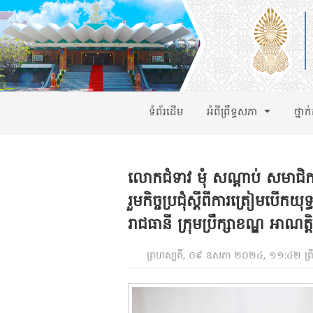
ទំព័រដើម
អំពីព្រឹទ្ធសភា
ថ្នាក
លោកជំទាវ មុំ សណ្តាប់ សមាជិក
រួមកិច្ចប្រជុំស្តីពីការត្រៀមបើក
រាជធានី ក្រុមប្រឹក្សាខណ្ឌ អាណត្ត
ព្រហស្បតិ៍, ០៩ ឧសភា ២០២៤, ១១:៤២ ព្រ