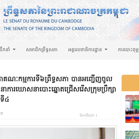
់ដឹកនាំ
សមាជិកព្រឹទ្ធសភា
អគ្គលេខាធិការដ្ឋាន
ការបោះពុម្
ាគណៈកម្មការទី៦ព្រឹទ្ធសភា បានអញ្ជើញចូល
យុទ្ធនាការឃោសនាបោះឆ្នោតជ្រើសរើសក្រុមប្រឹក្សា
ិទី៤
ឹក
ចែករំលែក ៖