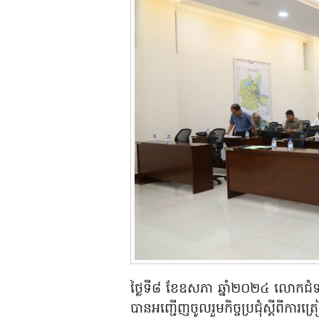
ថ្ងៃទី៨ ខែឧសភា ឆ្នាំ២០២៤ លោកជំទា
បានអញ្ជើញចូលរួមកិច្ចប្រជុំស្តីពីក