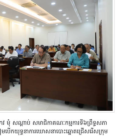
វ មុំ សណ្តាប់ សមាជិកាគណៈកម្មការទី៦ព្រឹទ្ធសភា
ារត្រៀមបើកយុទ្ធនាការឃោសនាបោះឆ្នោតជ្រើសរើសក្រុម