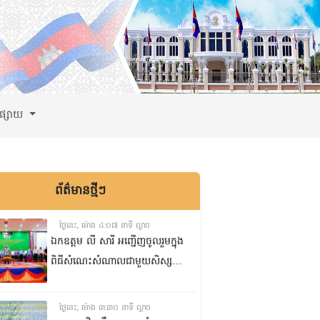
ពផ្សាយ
ព័ត៌មានថ្មីៗ
ថ្ងៃនេះ, ម៉ោង ៤:០៧ នាទី ល្ងាច
ឯកឧត្តម លី សារី អញ្ជើញចូលរួមក្នុង
ពិធីសំណេះសំណាលជាមួយសិស្ស
ត្រៀមប្រឡងសញ្ញាបត្រមធ្យមសិក្សា
ទុតិយភូមិ២០២៥-២០២៦
ថ្ងៃនេះ, ម៉ោង ៣:៣០ នាទី ល្ងាច