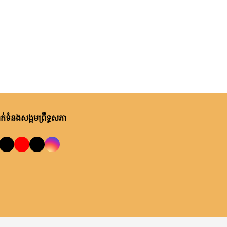
់ទំនងសង្គមព្រឹទ្ធសភា