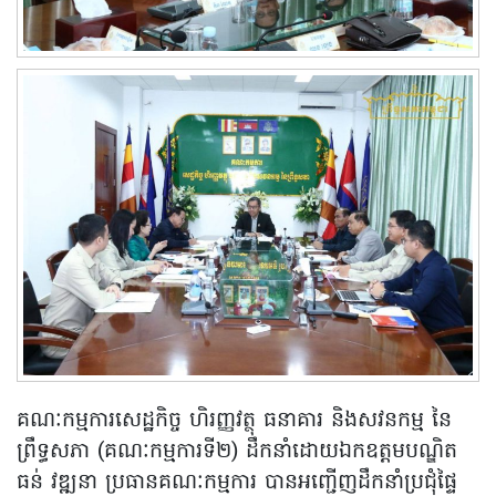
គណៈកម្មការសេដ្ឋកិច្ច ហិរញ្ញវត្ថុ ធនាគារ និងសវនកម្ម នៃ
ព្រឹទ្ធសភា (គណៈកម្មការទី២) ដឹកនាំដោយឯកឧត្តមបណ្ឌិត
ធន់ វឌ្ឍនា ប្រធានគណៈកម្មការ បានអញ្ជើញដឹកនាំប្រជុំផ្ទៃ