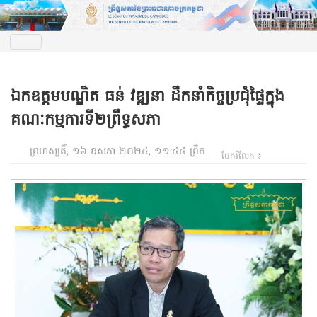
ឯកឧត្តមបណ្ឌិត ធន់ វឌ្ឍនា ដឹកនាំកិច្ចប្រជុំផ្ទៃក្នុង
គណៈកម្មការទី២ព្រឹទ្ធសភា
ព្រហស្បតិ៍, ១៦ ឧសភា ២០២៤, ១១:៤៤ ព្រឹក
ចែករំលែក ៖