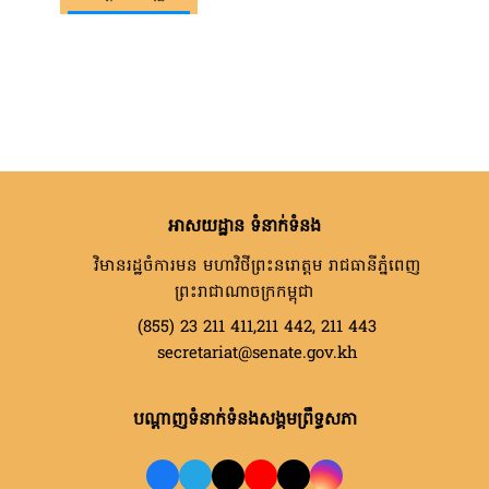
អាសយដ្ឋាន ទំនាក់ទំនង
វិមានរដ្ឋចំការមន មហាវិថីព្រះនរោត្តម រាជធានីភ្នំពេញ
ព្រះរាជាណាចក្រកម្ពុជា
(855) 23 211 411,211 442, 211 443
secretariat@senate.gov.kh
បណ្តាញទំនាក់ទំនងសង្គមព្រឹទ្ធសភា