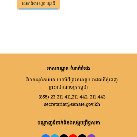
លោកជំទាវ ឃួន ឃុនឌី
អាសយដ្ឋាន ទំនាក់ទំនង
វិមានរដ្ឋចំការមន មហាវិថីព្រះនរោត្តម រាជធានីភ្នំពេញ
ព្រះរាជាណាចក្រកម្ពុជា
(855) 23 211 411,211 442, 211 443
secretariat@senate.gov.kh
បណ្តាញទំនាក់ទំនងសង្គមព្រឹទ្ធសភា