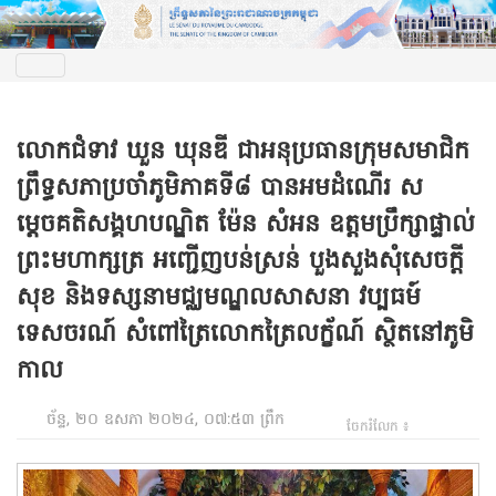
លោកជំទាវ ឃួន ឃុនឌី ជាអនុប្រធានក្រុមសមាជិក
ព្រឹទ្ធសភាប្រចាំភូមិភាគទី៨ បានអមដំណើរ ស
ម្តេចគតិសង្គហបណ្ឌិត ម៉ែន សំអន ឧត្តមប្រឹក្សាផ្ទាល់
ព្រះមហាក្សត្រ អញ្ជើញបន់ស្រន់ បួងសួងសុំសេចក្តី
សុខ និងទស្សនាមជ្ឈមណ្ឌលសាសនា វប្បធម៍
ទេសចរណ៍ សំពៅត្រៃលោកត្រៃលក្ខ័ណ៍ ស្ថិតនៅភូមិ
កាល
ច័ន្ទ, ២០ ឧសភា ២០២៤, ០៧:៥៣ ព្រឹក
ចែករំលែក ៖