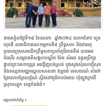
នារសៀលថ្ងៃទី១៨ ខែឧសភា ឆ្នាំ២០២៤ លោកជំទាវ ឃួន
ឃុនឌី សមាជិកាគណ:កម្មការទី៨ ព្រឹទ្ធសភា និងជាអនុ
ប្រធានក្រុមសមាជិកព្រឹទ្ធសភាប្រចាំភូមិភាគទី៨ បានអម
ដំណើរ សម្តេចគតិសង្គហបណ្ឌិត ម៉ែន សំអន ឧត្តមប្រឹក្សា
ផ្ទាល់ព្រះមហាក្សត្រ អញ្ជើញបន់ស្រន់ បួងសួងសុំសេចក្តីសុខ
និងទស្សនាមជ្ឈមណ្ឌលសាសនា វប្បធម៍ ទេសចរណ៍ សំពៅ
ត្រៃលោកត្រៃលក្ខ័ណ៍ ស្ថិតនៅភូមិកាល់មេឃ ឃុំត្បូងក្រពើ
ស្រុកសន្ទុក ខេត្តកំពង់ធំ។
អត្ថបទពាក់ព័ន្ធ ៖