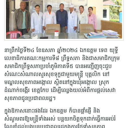
នាព្រឹកថ្ងៃទី២៤ ខែឧសភា ឆ្នាំ២០២៤ ឯកឧត្តម ទេព យុទ្ធី
លេខាធិការគណៈកម្មការទី៨ ព្រឹទ្ធសភា និងជាសមាជិកក្រុម
សមាជិកព្រឹទ្ធសភាប្រចាំភូមិភាគទី៥ បានអញ្ជើញចុះជួប
សំណេះសំណាលសួរសុខទុក្ខជាមួយមន្ត្រី បុគ្គលិក នៅ
មណ្ឌលសុខភាពអង្កោល ស្ថិតនៅក្នុងឃុំអង្កោល ស្រុក
ដំណាក់ចង្អើរ ខេត្តកែប ដើម្បីឈ្វេងយល់អំពីការផ្ដល់សេវា
សុខភាពជូនប្រជាពលរដ្ឋ។
ក្នុងឱកាសនោះផងដែរ ឯកឧត្តម ក៏បានផ្តាំផ្ញើ និង
សំណូមពរឱ្យមន្ត្រីទាំងអស់ បន្តយកចិត្តទុកដាក់ធ្វើការអប់រំ
ណែនាំដល់បងប្អូនប្រជាពលរដ្ឋក្នុងការថែទាំសុខភាព