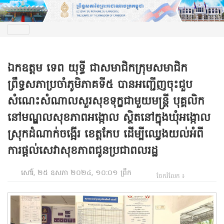
ឯកឧត្តម ទេព យុទ្ធី ជាសមាជិកក្រុមសមាជិក
ព្រឹទ្ធសភាប្រចាំភូមិភាគទី៥ បានអញ្ជើញចុះជួប
សំណេះសំណាលសួរសុខទុក្ខជាមួយមន្ត្រី បុគ្គលិក
នៅមណ្ឌលសុខភាពអង្កោល ស្ថិតនៅក្នុងឃុំអង្កោល
ស្រុកដំណាក់ចង្អើរ ខេត្តកែប ដើម្បីឈ្វេងយល់អំពី
ការផ្ដល់សេវាសុខភាពជូនប្រជាពលរដ្ឋ
សៅរ៍, ២៥ ឧសភា ២០២៤, ១០:០១ ព្រឹក
ចែករំលែក ៖