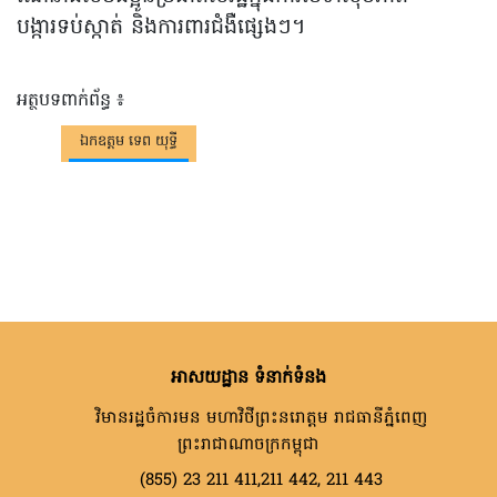
បង្ការទប់ស្កាត់ និងការពារជំងឺផ្សេងៗ។
អត្ថបទពាក់ព័ន្ធ ៖
ឯកឧត្តម ទេព យុទ្ធី
អាសយដ្ឋាន ទំនាក់ទំនង
វិមានរដ្ឋចំការមន មហាវិថីព្រះនរោត្តម រាជធានីភ្នំពេញ
ព្រះរាជាណាចក្រកម្ពុជា
(855) 23 211 411,211 442, 211 443