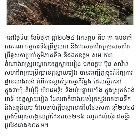
-នៅថ្ងៃទី៣ ខែមិថុនា ឆ្នាំ២០២៤ ឯកឧត្តម គឹម ធា លេខាធិ
ការគណៈកម្មការទី៦ព្រឹទ្ធសភា និងជាសមាជិកក្រុមសមាជិក
ព្រឹទ្ធសភាប្រចាំភូមិភាគទី៦ និងឯកឧត្តម សម តារា
តំណាងរាស្ត្រមណ្ឌលខេត្តស្វាយរៀង ឯកឧត្តម ប៊ុន សាវ៉ាន់
សមាជិកក្រុមប្រឹក្សាខេត្តស្វាយរៀង បានអញ្ជើញចុះពិនិត្យការ
ដ្ឋានសាងសង់ អំពីការស្តារព្រែកអូរដំរីឆ្លង ដែលស្ថិតនៅ
ក្នុង៣ឃុំ គឺឃុំថ្មី ឃុំរាជមន្ទីរ និងឃុំបន្ទាយកាំង ក្នុងស្រុកកំពង់
រោទ៍ ខេត្តស្វាយរៀង ដែលជាគំរោងរបស់ក្រសួងធនធានទឹក
និងឧត្តុនិយម ដែលចាប់ផ្តើមស្តារនាដើមខែឧសភា ឆ្នាំ២០២៤
ត្រង់ចំណុចបង្គោលព្រំដែនលេខ២១៦ រហូតដល់ឃុំរាជមន្ទីរ
ប្រវែងជាង១០គ.ម។