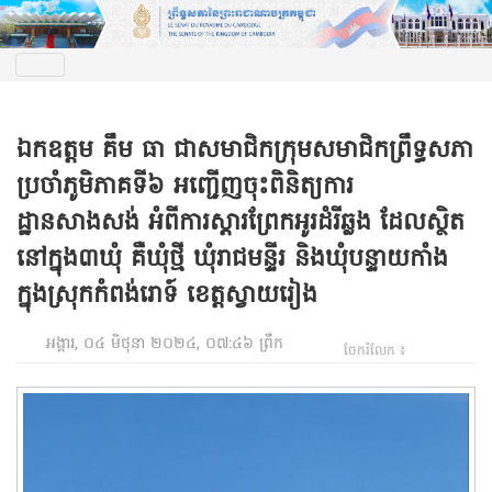
ឯកឧត្តម គឹម ធា ជាសមាជិកក្រុមសមាជិកព្រឹទ្ធសភា
ប្រចាំភូមិភាគទី៦ អញ្ជើញចុះពិនិត្យការ
ដ្ឋានសាងសង់ អំពីការស្តារព្រែកអូរដំរីឆ្លង ដែលស្ថិត
នៅក្នុង៣ឃុំ គឺឃុំថ្មី ឃុំរាជមន្ទីរ និងឃុំបន្ទាយកាំង
ក្នុងស្រុកកំពង់រោទ៍ ខេត្តស្វាយរៀង
អង្គារ, ០៤ មិថុនា ២០២៤, ០៧:៤៦ ព្រឹក
ចែករំលែក ៖