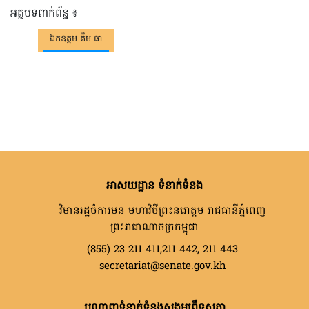
អត្ថបទពាក់ព័ន្ធ ៖
ឯកឧត្តម គឹម ធា
អាសយដ្ឋាន ទំនាក់ទំនង
វិមានរដ្ឋចំការមន មហាវិថីព្រះនរោត្តម រាជធានីភ្នំពេញ
ព្រះរាជាណាចក្រកម្ពុជា
(855) 23 211 411,211 442, 211 443
secretariat@senate.gov.kh
បណ្តាញទំនាក់ទំនងសង្គមព្រឹទ្ធសភា