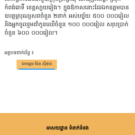
កំពង់រោទិ៍ ខេត្តសា្វយរៀង។​ ក្នុងឱកាសនោះដែរឯកឧត្តមបាន
ឧបត្ថម្ភបុណ្យសពចំនួន​ ២នាក់​ អស់បច្ច័យ​ ៥០០​ ០០០រៀល​
និងអ្នកចូលរួមដាំកូនឈេីចំនួន​ ១០០​ ០០០រៀល​ សរុបប្រាក់
ចំនួន​ ៦០០​ ០០០រៀល។
អត្ថបទពាក់ព័ន្ធ ៖
ឯកឧត្តម ម៉ែន ស៊ីផាន់
អាសយដ្ឋាន ទំនាក់ទំនង