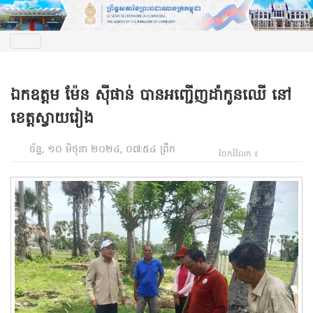
ឯកឧត្តម​ ម៉ែន​ ស៊ីផាន់​ បានអញ្ជេីញដាំកូនឈេី​ នៅ
ខេត្តស្វាយរៀង
ច័ន្ទ, ១០ មិថុនា ២០២៤, ០៧:៥៤ ព្រឹក
ចែករំលែក ៖