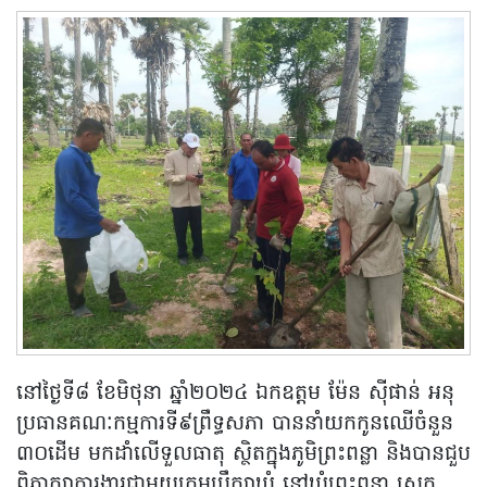
នៅថ្ងៃទី៨ ខែមិថុនា ឆ្នាំ២០២៤ ឯកឧត្តម​ ម៉ែន​ ស៊ីផាន់ អនុ
ប្រធានគណៈកម្មការទី៩ព្រឹទ្ធសភា​ បាននាំយកកូនឈេីចំនួន​
៣០ដេីម​ មកដាំលេីទួលធាតុ​ ស្ថិតក្នុងភូមិព្រះពន្លា​ និងបានជួប
ពិភាក្សាការងារជាមួយក្រុមប្រឹក្សាឃុំ​ នៅឃុំព្រះពន្លា​ ស្រុក