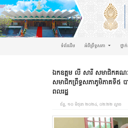
ទំព័រដើម
អំពីព្រឹទ្ធសភា
ថ្នាក
ឯកឧត្តម លី សារី សមាជិកគណៈកម
សមាជិកព្រឹទ្ធសភាភូមិភាគទី៥ ប
ពលរដ្ឋ
ច័ន្ទ, ១០ មិថុនា ២០២៤, ០២:២២ ល្ងាច