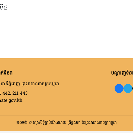
គទី៥
ក់ទំនង
បណ្តាញទំនាក
ធានីភ្នំពេញ ព្រះរាជាណាចក្រកម្ពុជា
1 442, 211 443
nate.gov.kh
២០២៦ © រក្សាសិទ្ធិគ្រប់យ៉ាងដោយ ព្រឹទ្ធសភា នៃព្រះរាជាណាចក្រកម្ពុជា