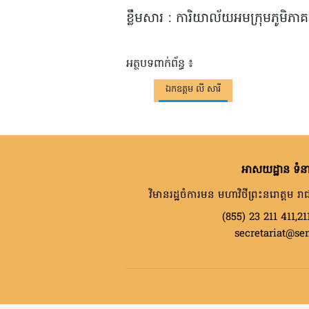
ខ្លឹមសារ : ការិយាល័យអមក្រុមភូមិភា
អត្ថបទពាក់ព័ន្ធ ៖
ឯកឧត្តម លី សារី
អាសយដ្ឋាន ទំនា
វិមានរដ្ឋចំការមន មហាវិថីព្រះនរោត្តម រាជ
(855) 23 211 411,21
secretariat@se