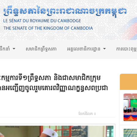
់ដឹកនាំ
សមាជិកព្រឹទ្ធសភា
អគ្គលេខាធិការដ្ឋាន
ការបោះពុម្
្មការទី១ព្រឹទ្ធសភា និងជាសមាជិកក្រុម
ានអញ្ជើញចូលរួមគោរពវិញ្ញាណក្ខន្ធសពប្រជា
ចែករំលែក ៖