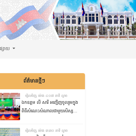
ពផ្សាយ
ព័ត៌មានថ្មីៗ
ម្សិលមិញ, ម៉ោង ៤:០៧ នាទី ល្ងាច
ឯកឧត្តម លី សារី អញ្ជើញចូលរួមក្នុង
ពិធីសំណេះសំណាលជាមួយសិស្ស
ត្រៀមប្រឡងសញ្ញាបត្រមធ្យមសិក្សា
ទុតិយភូមិ២០២៥-២០២៦
ម្សិលមិញ, ម៉ោង ៣:៣០ នាទី ល្ងាច