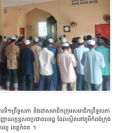
ទី១ព្រឹទ្ធសភា និងជាសមាជិកក្រុមសមាជិកព្រឹទ្ធសភា
្ញាណក្ខន្ធសពប្រជាពលរដ្ឋ ដែលស្ថិតនៅភូមិកំពង់ក្រុង
ទឹកឈូ ខេត្តកំពត ។