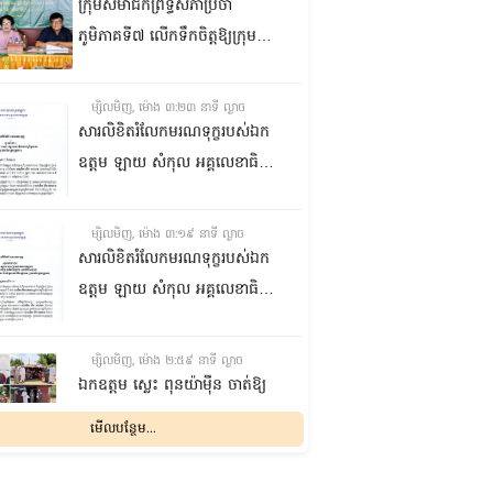
ក្រុមសមាជិកព្រឹទ្ធសភាប្រចាំ
ភូមិភាគទី៧ លើកទឹកចិត្តឱ្យក្រុម
ប្រឹក្សាឃុំក្នុងស្រុកជលគិរី រួមគ្នាបន្ត
បង្ករបង្កើនផលកសិកម្មបន្ថែមពីលើ
ម្សិលមិញ, ម៉ោង ៣:២៣ នាទី ល្ងាច
មុខរបបសព្វថ្ងៃ ដើម្បីឱ្យប្រជាពលរដ្ឋ
សារលិខិតរំលែកមរណទុក្ខរបស់ឯក
មានជីវភាពធូរធារ
ឧត្តម ឡាយ សំកុល អគ្គលេខាធិការ
ព្រឹទ្ធសភា ជូន ឯកឧត្តម ឡោក
ឆាយ អគ្គលេខាធិការរងព្រឹទ្ធសភា
ម្សិលមិញ, ម៉ោង ៣:១៩ នាទី ល្ងាច
ព្រមទាំងក្រុមគ្រួសារ ចំពោះមរណ
សារលិខិតរំលែកមរណទុក្ខរបស់ឯក
ភាព ឧបាសិកា លឹម អេងលាន ត្រូវ
ឧត្តម ឡាយ សំកុល អគ្គលេខាធិការ
ជាបងស្រីបង្កើតរបស់ឯកឧត្តម បាន
ព្រឹទ្ធសភា គោរពជូន លោកជំទាវ
ទទួលមរណភាព នៅថ្ងៃទី៥ ខែសីហា
ឡោក ខេង ប្រធានគណៈកម្មការ
ម្សិលមិញ, ម៉ោង ២:៥៩ នាទី ល្ងាច
ឆ្នាំ២០២៦ វេលាម៉ោង១:៥០នាទី
សុខាភិបាល សង្គមកិច្ច អតីត
ឯកឧត្តម ស្លេះ ពុនយ៉ាម៉ីន ចាត់ឱ្យ
រំលងអធ្រាត្រ ក្នុងជន្មាយុ៨១ឆ្នាំ
យុទ្ធជន យុវនីតិសម្បទា ការងារ
ក្រុមការងារនាំយកកញ្ចប់
មើលបន្ថែម...
ដោយរោគាពាធ នៅប្រទេសបារាំង
បណ្តុះបណ្តាលវិជ្ជាជីវៈ និងកិច្ចការនារី
អាហារចែកជូនបងប្អូនប្រជាពលរដ្ឋ
នៃរដ្ឋសភា ព្រមទាំងក្រុមគ្រួសារ
ម្សិលមិញ, ម៉ោង ២:៣២ នាទី ល្ងាច