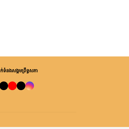
់ទំនងសង្គមព្រឹទ្ធសភា