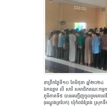
នាព្រឹកថ្ងៃទី១០ ខែមិថុនា ឆ្នាំ២០២៤
ឯកឧត្តម លី សារី សមាជិកគណៈកម្មការ
ភូមិភាគទី៥ បានអញ្ជើញចូលរួមគោរពវិញ
(អណ្តូងត្របែក) ឃុំកំពង់គ្រែង ស្រុក