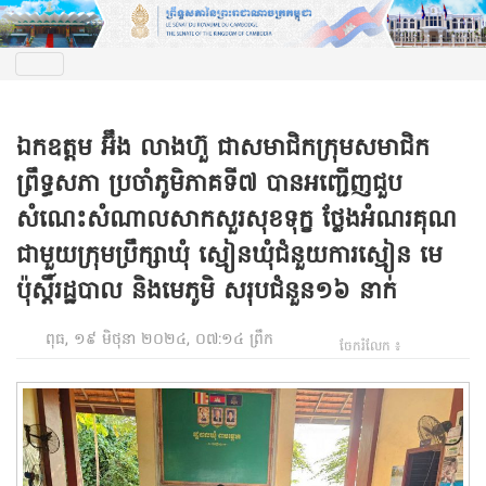
ឯកឧត្តម អ៊ឹង លាងហ៊ួ ជាសមាជិកក្រុមសមាជិក
ព្រឹទ្ធសភា ប្រចាំភូមិភាគទី៧ បានអញ្ជើញជួប
សំណេះសំណាលសាកសួរសុខទុក្ខ ថ្លែងអំណរគុណ
ជាមួយក្រុមប្រឹក្សាឃុំ ស្មៀនឃុំជំនួយការស្មៀន មេ
ប៉ុស្តិ៍រដ្ឋបាល និងមេភូមិ សរុបជំនួន១៦ នាក់
ពុធ, ១៩ មិថុនា ២០២៤, ០៧:១៤ ព្រឹក
ចែករំលែក ៖