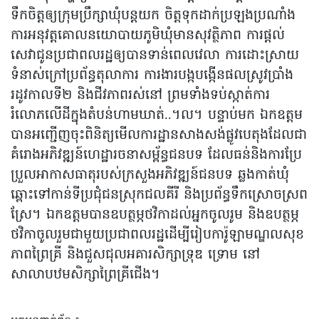
ទឹកចិត្តឲ្យក្រុមប្រឹក្សាឃុំបន្តយក ចិត្តទុកដាក់ប្រឡងប្រណាំង
ការអនុវត្តគោលនយោបាយភូមិឃុំមានសុវត្ថិភាព ការផ្ដល់
សេវាជូនប្រជាពលរដ្ឋឲ្យបានទាន់ពេលវេលា ការដោះស្រាយ
ទំនាស់ក្រៅប្រព័ន្ធតុលាការ ការងារបង្កបង្កើនផលស្រូវប្រាំង
រដូវកាលទី២ និងជីវភាពរស់នៅ ព្រមទាំងទប់ស្កាត់ការ
រំលោភលើដីក្នុងតំបន់ហាមឃាត់..។ល។ បន្ទាប់មក ឯកឧត្តម
បានអញ្ជើញចុះពិនិត្យមើលការដ្ឋានសាងសង់ផ្លូវបេតុងដែលជា
គំរោងអភិវឌ្ឍន៍ហេដ្ឋារចនាសម្ព័ន្ធជនបទ ដែលធន់និងការប្រែ
ប្រួលអាកាសធាតុរបស់ក្រសួងអភិវឌ្ឍន៍ជនបទ ឆ្លងកាត់ឃុំ
ឆ្ពោះទៅកាន់ទីប្រជុំជនស្រុកជលគីរី និងប្រព័ន្ធទឹកស្រោចស្រព
ស្រែ។ ឯកឧត្តមបានឧបត្ថម្ភថវិកាដល់អ្នកចូលរូម និងឧបត្ថម្ភ
ថវិកាចូលរួមជាមួយប្រជាពលរដ្ឋដើម្បីរៀបការ៉ូឡាមណ្ឌលសុខ
ភាពព្រៃគ្រី និងជួសជុលអគារសិក្សាទ្រុឌ ទ្រោម នៅ
សាលាបឋមសិក្សាព្រៃគ្រីជើង។