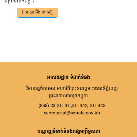
អត្ថបទពាក់ព័ន្ធ ៖
ឯកឧត្តម អ៊ឹង លាងហ៊ួ
អាសយដ្ឋាន ទំនាក់ទំនង
វិមានរដ្ឋចំការមន មហាវិថីព្រះនរោត្តម រាជធានីភ្នំពេញ
ព្រះរាជាណាចក្រកម្ពុជា
(855) 23 211 411,211 442, 211 443
secretariat@senate.gov.kh
បណ្តាញទំនាក់ទំនងសង្គមព្រឹទ្ធសភា