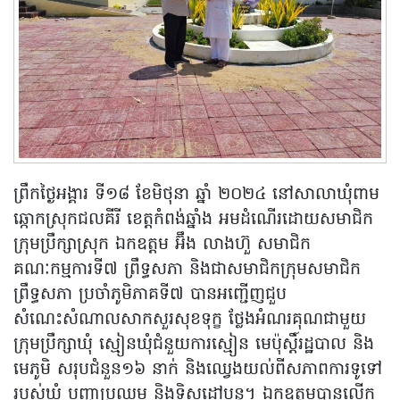
ព្រឹកថ្ងៃអង្គារ ទី១៨ ខែមិថុនា ឆ្នាំ ២០២៤ នៅសាលាឃុំពាម
ឆ្កោកស្រុកជលគីរី ខេត្តកំពង់ឆ្នាំង អមដំណើរដោយសមាជិក
ក្រុមប្រឹក្សាស្រុក ឯកឧត្តម អ៊ឹង លាងហ៊ួ សមាជិក
គណៈកម្មការទី៧ ព្រឹទ្ធសភា និងជាសមាជិកក្រុមសមាជិក
ព្រឹទ្ធសភា ប្រចាំភូមិភាគទី៧ បានអញ្ជើញជួប
សំណេះសំណាលសាកសួរសុខទុក្ខ ថ្លែងអំណរគុណជាមួយ
ក្រុមប្រឹក្សាឃុំ ស្មៀនឃុំជំនួយការស្មៀន មេប៉ុស្តិ៍រដ្ឋបាល និង
មេភូមិ សរុបជំនួន១៦ នាក់ និងឈ្វេងយល់ពីសភាពការទូទៅ
របស់ឃុំ បញ្ហាប្រឈម និងទិសដៅបន្ត។ ឯកឧត្តមបានលើក