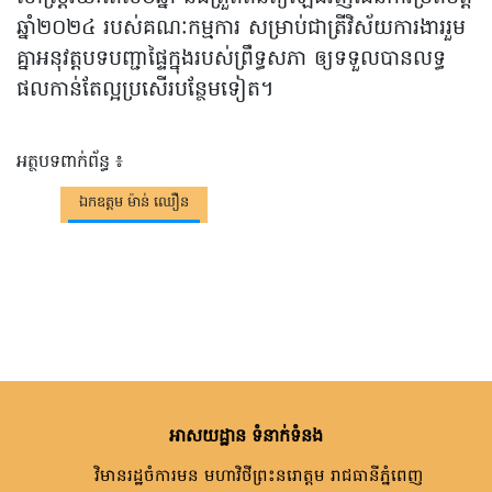
ឆ្នាំ២០២៤ របស់គណៈកម្មការ សម្រាប់ជាត្រីវិស័យការងាររួម
គ្នាអនុវត្តបទបញ្ជាផ្ទៃក្នុងរបស់ព្រឹទ្ធសភា ឲ្យទទួលបានលទ្ធ
ផលកាន់តែល្អប្រសើរបន្ថែមទៀត។
អត្ថបទពាក់ព័ន្ធ ៖
ឯកឧត្តម ម៉ាន់ ឈឿន
អាសយដ្ឋាន ទំនាក់ទំនង
វិមានរដ្ឋចំការមន មហាវិថីព្រះនរោត្តម រាជធានីភ្នំពេញ