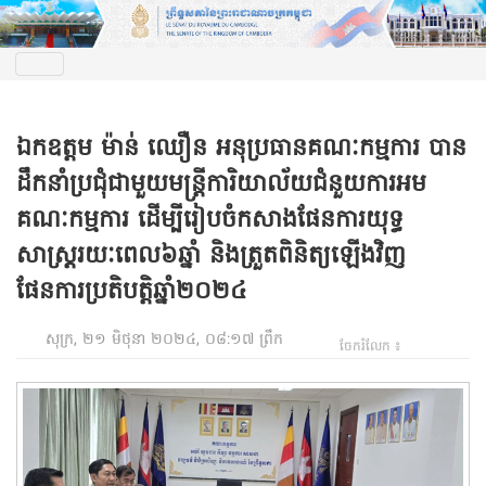
ឯកឧត្តម ម៉ាន់ ឈឿន អនុប្រធានគណៈកម្មការ បាន
ដឹកនាំប្រជុំជាមួយមន្ត្រីការិយាល័យជំនួយការអម
គណៈកម្មការ ដើម្បីរៀបចំកសាងផែនការយុទ្ធ
សាស្រ្តរយៈពេល៦ឆ្នាំ និងត្រួតពិនិត្យឡើងវិញ
ផែនការប្រតិបត្តិឆ្នាំ២០២៤
សុក្រ, ២១ មិថុនា ២០២៤, ០៨:១៧ ព្រឹក
ចែករំលែក ៖