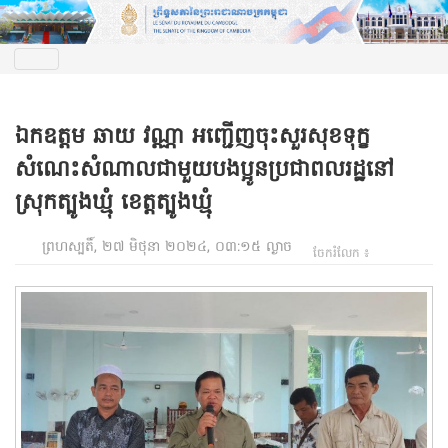
ឯកឧត្តម ឆាយ វណ្ណា អញ្ជើញចុះសួរសុខទុក្ខ
សំណេះសំណាលជាមួយបងប្អូនប្រជាពលរដ្ឋនៅ
ស្រុកត្បូងឃ្មុំ ខេត្តត្បូងឃ្មុំ
ព្រហស្បតិ៍, ២៧ មិថុនា ២០២៤, ០៣:១៥ ល្ងាច
ចែករំលែក ៖