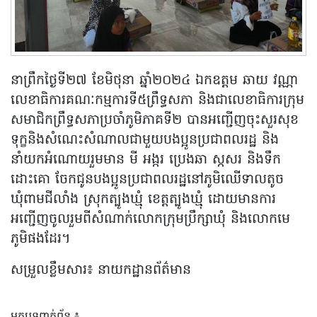
នាព្រឹកថ្ងៃទី២៧ ខែមិថុនា ឆ្នាំ២០២៤ ឯកឧត្តម ឆាយ វណ្ណា
លេខាធិការគណៈកម្មការទី៥ព្រឹទ្ធសភា និងជាលេខាធិការក្រុម
សមាជិកព្រឹទ្ធសភាប្រចាំភូមិភាគទី២ បានអញ្ជើញចុះសួរសុខ
ទុក្ខនិងសំណេះសំណាលជាមួយបងប្អូនប្រជាពលរដ្ឋ និង
នាំយកអំណោយរួមមាន មី អង្ករ ប្រេងឆា ស្កសរ និងទឹក
ដោះគោ ចែកជូនបងប្អូនប្រជាពលរដ្ឋនៅភូមិឈើទាលតូច
ឃុំពាមជីលាំង ស្រុកត្បូងឃ្មុំ ខេត្តត្បូងឃ្មុំ ដោយមានការ
អញ្ជើញចូលរួមពីសំណាក់លោកក្រុមប្រឹក្សាឃុំ និងលោកមេ
ភូមិផងដែរ។
សម្រួលខ្លឹមសារ៖ នាយកដ្ឋានព័ត៌មាន