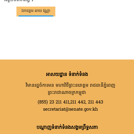
អត្ថបទពាក់ព័ន្ធ ៖
ឯកឧត្តម ឆាយ វណ្ណា
អាសយដ្ឋាន ទំនាក់ទំនង
វិមានរដ្ឋចំការមន មហាវិថីព្រះនរោត្តម រាជធានីភ្នំពេញ
ព្រះរាជាណាចក្រកម្ពុជា
(855) 23 211 411,211 442, 211 443
secretariat@senate.gov.kh
បណ្តាញទំនាក់ទំនងសង្គមព្រឹទ្ធសភា