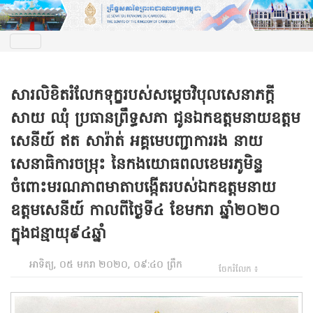
សារលិខិតរំលែកទុក្ខរបស់សម្តេចវិបុលសេនាភក្តី
សាយ ឈុំ ប្រធានព្រឹទ្ធសភា ជូនឯកឧត្ដមនាយឧត្ដម
សេនីយ៍ ឥត សារ៉ាត់ អគ្គមេបញ្ជាការរង នាយ
សេនាធិការចម្រុះ នៃកងយោធពលខេមរភូមិន្ទ
ចំពោះមរណភាពមាតាបង្កើតរបស់ឯកឧត្ដមនាយ
ឧត្ដមសេនីយ៍ កាលពីថ្ងៃទី៤ ខែមករា ឆ្នាំ២០២០
ក្នុងជន្មាយុ៩៤ឆ្នាំ
អាទិត្យ, ០៥ មករា ២០២០, ០៩:៤០ ព្រឹក
ចែករំលែក ៖