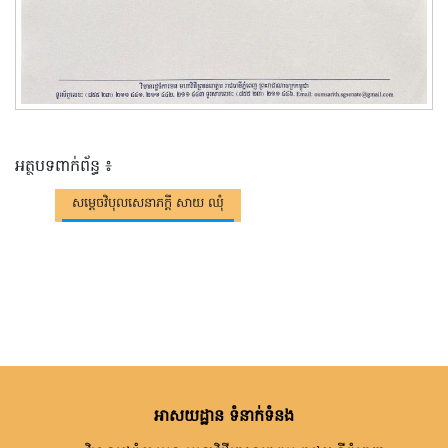
អត្ថបទពាក់ព័ន្ធ ៖
សម្តេចវិបុលសេនាភក្តី សាយ ឈុំ
អាសយដ្ឋាន ទំនាក់ទំនង