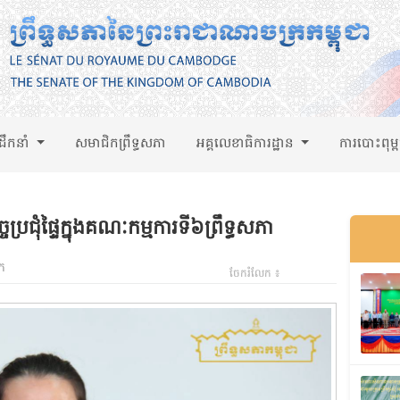
់ដឹកនាំ
សមាជិកព្រឹទ្ធសភា
អគ្គលេខាធិការដ្ឋាន
ការបោះពុម្
ចប្រជុំផ្ទៃក្នុងគណៈកម្មការទី៦ព្រឹទ្ធសភា
ក
ចែករំលែក ៖