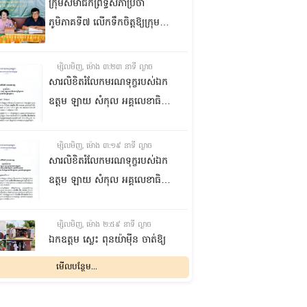
ក្រុមសមាជិកព្រឹទ្ធសភាប្រចាំ
ភូមិភាគទី៧ លើកទឹកចិត្តឱ្យក្រុម
ប្រឹក្សាឃុំក្នុងស្រុកជលគិរី រួមគ្នាបន្ត
បង្ករបង្កើនផលកសិកម្មបន្ថែមពីលើ
ម្សិលមិញ, ម៉ោង ៣:២៣ នាទី ល្ងាច
មុខរបបសព្វថ្ងៃ ដើម្បីឱ្យប្រជាពលរដ្ឋ
សារលិខិតរំលែកមរណទុក្ខរបស់ឯក
មានជីវភាពធូរធារ
ឧត្តម ឡាយ សំកុល អគ្គលេខាធិការ
ព្រឹទ្ធសភា ជូន ឯកឧត្តម ឡោក
ឆាយ អគ្គលេខាធិការរងព្រឹទ្ធសភា
ម្សិលមិញ, ម៉ោង ៣:១៩ នាទី ល្ងាច
ព្រមទាំងក្រុមគ្រួសារ ចំពោះមរណ
សារលិខិតរំលែកមរណទុក្ខរបស់ឯក
ភាព ឧបាសិកា លឹម អេងលាន ត្រូវ
ឧត្តម ឡាយ សំកុល អគ្គលេខាធិការ
ជាបងស្រីបង្កើតរបស់ឯកឧត្តម បាន
ព្រឹទ្ធសភា គោរពជូន លោកជំទាវ
ទទួលមរណភាព នៅថ្ងៃទី៥ ខែសីហា
ឡោក ខេង ប្រធានគណៈកម្មការ
ម្សិលមិញ, ម៉ោង ២:៥៩ នាទី ល្ងាច
ឆ្នាំ២០២៦ វេលាម៉ោង១:៥០នាទី
សុខាភិបាល សង្គមកិច្ច អតីត
ឯកឧត្តម ស្លេះ ពុនយ៉ាម៉ីន ចាត់ឱ្យ
រំលងអធ្រាត្រ ក្នុងជន្មាយុ៨១ឆ្នាំ
យុទ្ធជន យុវនីតិសម្បទា ការងារ
ក្រុមការងារនាំយកកញ្ចប់
មើលបន្ថែម...
ដោយរោគាពាធ នៅប្រទេសបារាំង
បណ្តុះបណ្តាលវិជ្ជាជីវៈ និងកិច្ចការនារី
អាហារចែកជូនបងប្អូនប្រជាពលរដ្ឋ
នៃរដ្ឋសភា ព្រមទាំងក្រុមគ្រួសារ
ម្សិលមិញ, ម៉ោង ២:៣២ នាទី ល្ងាច