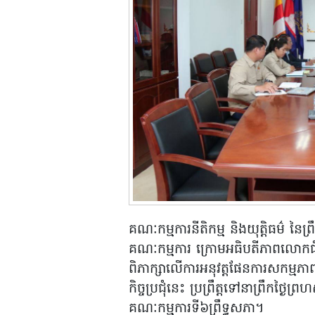
គណៈកម្មការនីតិកម្ម និងយុត្តិធម៌ នៃព្រ
គណៈកម្មការ ក្រោមអធិបតីភាពលោកជំទាវ
ពិភាក្សាលើការអនុវត្តផែនការសកម្មភ
កិច្ចប្រជុំនេះ ប្រព្រឹត្តទៅនាព្រឹកថ្ង
គណៈកម្មការទី៦ព្រឹទ្ធសភា។