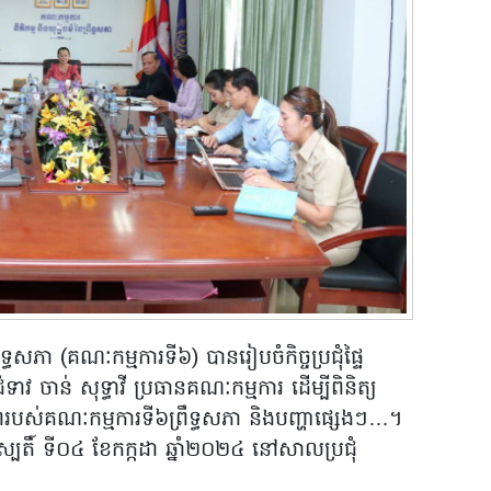
ឹទ្ធសភា (គណៈកម្មការទី៦) បានរៀបចំកិច្ចប្រជុំផ្ទៃ
 ចាន់ សុទ្ធាវី ប្រធានគណៈកម្មការ ដើម្បីពិនិត្យ
ាពរបស់គណៈកម្មការទី៦ព្រឹទ្ធសភា និងបញ្ហាផ្សេងៗ…។
ៃព្រហស្បតិ៍ ទី០៤ ខែកក្កដា ឆ្នាំ២០២៤ នៅសាលប្រជុំ