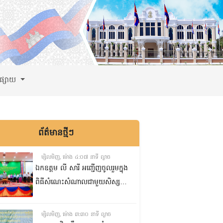
ពផ្សាយ
ព័ត៌មានថ្មីៗ
ម្សិលមិញ, ម៉ោង ៤:០៧ នាទី ល្ងាច
ឯកឧត្តម លី សារី អញ្ជើញចូលរួមក្នុង
ពិធីសំណេះសំណាលជាមួយសិស្ស
ត្រៀមប្រឡងសញ្ញាបត្រមធ្យមសិក្សា
ទុតិយភូមិ២០២៥-២០២៦
ម្សិលមិញ, ម៉ោង ៣:៣០ នាទី ល្ងាច