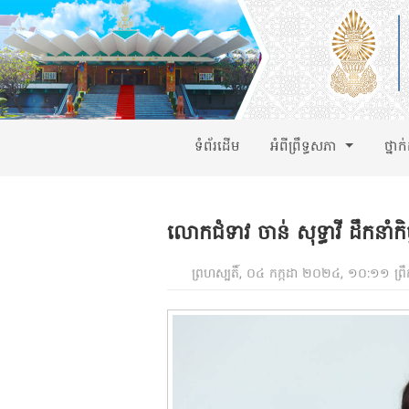
ទំព័រដើម
អំពីព្រឹទ្ធសភា
ថ្នាក
លោកជំទាវ ចាន់ សុទ្ធាវី ដឹកនាំកិច្
ព្រហស្បតិ៍, ០៤ កក្កដា ២០២៤, ១០:១១ ព្រឹ