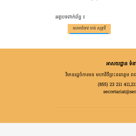
អត្ថបទពាក់ព័ន្ធ ៖
លោកជំទាវ ចាន់ សុទ្ធាវី
អាសយដ្ឋាន ទំនា
វិមានរដ្ឋចំការមន មហាវិថីព្រះនរោត្តម រាជ
(855) 23 211 411,21
secretariat@se