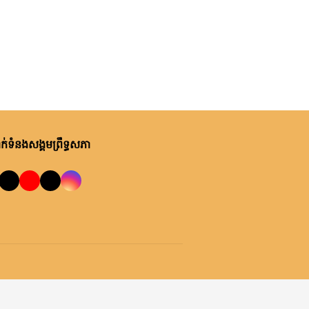
់ទំនងសង្គមព្រឹទ្ធសភា