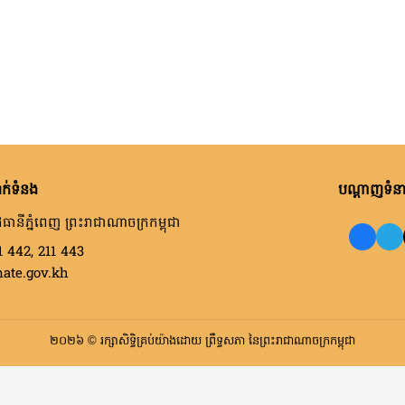
ក់ទំនង
បណ្តាញទំនាក
ធានីភ្នំពេញ ព្រះរាជាណាចក្រកម្ពុជា
1 442, 211 443
nate.gov.kh
២០២៦ © រក្សាសិទ្ធិគ្រប់យ៉ាងដោយ ព្រឹទ្ធសភា នៃព្រះរាជាណាចក្រកម្ពុជា