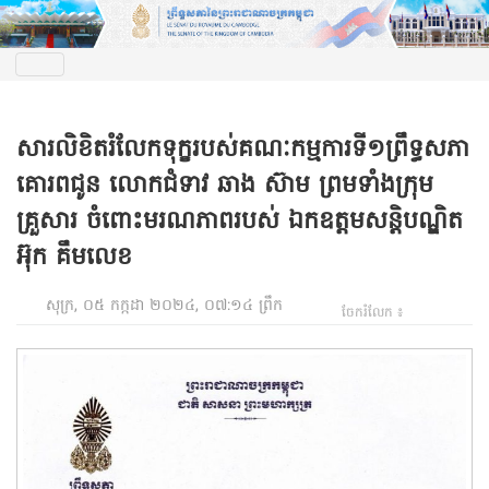
សារលិខិតរំលែកទុក្ខរបស់គណៈកម្មការទី១ព្រឹទ្ធសភា
គោរពជូន លោកជំទាវ ឆាង ស៊ាម ព្រមទាំងក្រុម
គ្រួសារ ចំពោះមរណភាពរបស់ ឯកឧត្តមសន្តិបណ្ឌិត
អ៊ុក គឹមលេខ
សុក្រ, ០៥ កក្កដា ២០២៤, ០៧:១៤ ព្រឹក
ចែករំលែក ៖