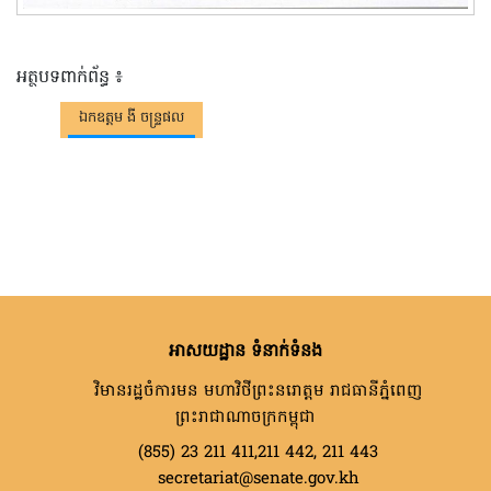
អត្ថបទពាក់ព័ន្ធ ៖
ឯកឧត្តម ងី ចន្ទ្រផល
អាសយដ្ឋាន ទំនាក់ទំនង
វិមានរដ្ឋចំការមន មហាវិថីព្រះនរោត្តម រាជធានីភ្នំពេញ
ព្រះរាជាណាចក្រកម្ពុជា
(855) 23 211 411,211 442, 211 443
secretariat@senate.gov.kh