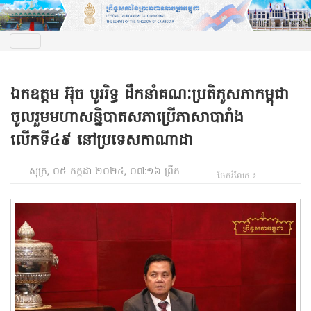
ឯកឧត្តម អ៊ុច បូររិទ្ធ ដឹកនាំគណៈប្រតិភូសភាកម្ពុជា
ចូលរួមមហាសន្និបាតសភាប្រើភាសាបារាំង
លើកទី៤៩ នៅប្រទេសកាណាដា
សុក្រ, ០៥ កក្កដា ២០២៤, ០៧:១៦ ព្រឹក
ចែករំលែក ៖