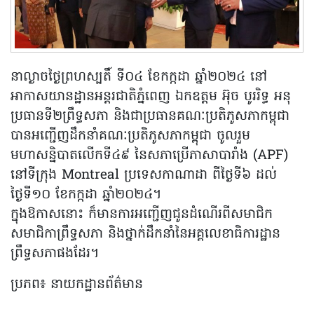
នាល្ងាចថ្ងៃព្រហស្បតិ៍ ទី០៤ ខែកក្កដា ឆ្នាំ២០២៤ នៅ
អាកាសយានដ្ឋានអន្តរជាតិភ្នំពេញ ឯកឧត្តម អ៊ុច បូររិទ្ធ អនុ
ប្រធានទី២ព្រឹទ្ធសភា និងជាប្រធានគណៈប្រតិភូសភាកម្ពុជា
បានអញ្ជើញដឹកនាំគណៈប្រតិភូសភាកម្ពុជា ចូលរួម
មហាសន្និបាតលើកទី៤៩ នៃសភាប្រើភាសាបារាំង (APF)
នៅទីក្រុង Montreal ប្រទេសកាណាដា ពីថ្ងៃទី៦ ដល់
ថ្ងៃទី១០ ខែកក្កដា ឆ្នាំ២០២៤។
ក្នុងឱកាសនោះ ក៏មានការអញ្ជើញជូនដំណើរពីសមាជិក
សមាជិកាព្រឹទ្ធសភា និងថ្នាក់ដឹកនាំនៃអគ្គលេខាធិការដ្ឋាន
ព្រឹទ្ធសភាផងដែរ។
ប្រភព៖ នាយកដ្ឋានព័ត៌មាន