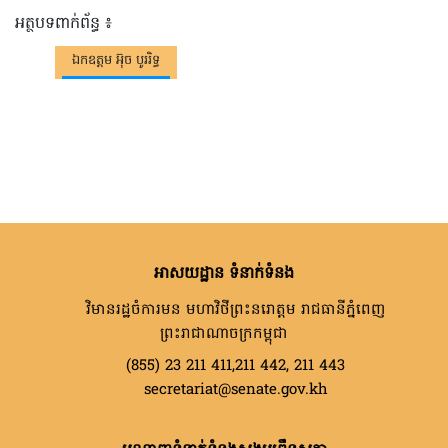
អត្ថបទពាក់ព័ន្ធ ៖
ឯកឧត្តម អ៊ុច បូររិទ្ធ
អាសយដ្ឋាន ទំនាក់ទំនង
វិមានរដ្ឋចំការមន មហាវិថីព្រះនរោត្តម រាជធានីភ្នំពេញ
ព្រះរាជាណាចក្រកម្ពុជា
(855) 23 211 411,211 442, 211 443
secretariat@senate.gov.kh