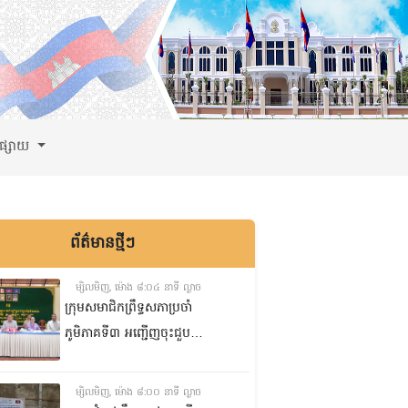
ពផ្សាយ
ព័ត៌មានថ្មីៗ
ម្សិលមិញ, ម៉ោង ៨:០៤ នាទី ល្ងាច
ក្រុមសមាជិកព្រឹទ្ធសភាប្រចាំ
ភូមិភាគទី៣ អញ្ជើញចុះជួប
សំណេះសំណាលជាមួយក្រុម
ប្រឹក្សាឃុំ ស្មៀនឃុំ និងនាយប៉ុស្តិ៍
ម្សិលមិញ, ម៉ោង ៨:០០ នាទី ល្ងាច