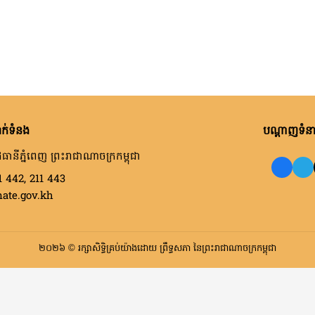
ក់ទំនង
បណ្តាញទំនាក
ធានីភ្នំពេញ ព្រះរាជាណាចក្រកម្ពុជា
1 442, 211 443
nate.gov.kh
២០២៦ © រក្សាសិទ្ធិគ្រប់យ៉ាងដោយ ព្រឹទ្ធសភា នៃព្រះរាជាណាចក្រកម្ពុជា