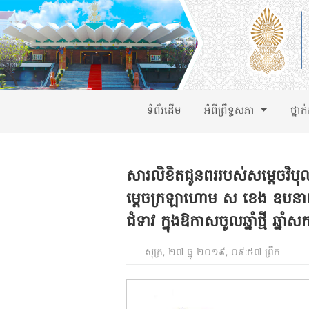
ទំព័រដើម
អំពីព្រឹទ្ធសភា
ថ្នាក
សារលិខិតជូនពររបស់សម្តេចវិបុ
ម្តេចក្រឡាហោម ស ខេង ឧបនាយករដ្
ជំទាវ ក្នុងឱកាសចូលឆ្នាំថ្មី ឆ
សុក្រ, ២៧ ធ្នូ ២០១៩, ០៩:៥៧ ព្រឹក