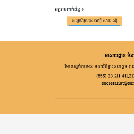
អត្ថបទពាក់ព័ន្ធ ៖
សម្តេចវិបុលសេនាភក្តី សាយ ឈុំ
អាសយដ្ឋាន ទំនា
វិមានរដ្ឋចំការមន មហាវិថីព្រះនរោត្តម រាជ
(855) 23 211 411,21
secretariat@se