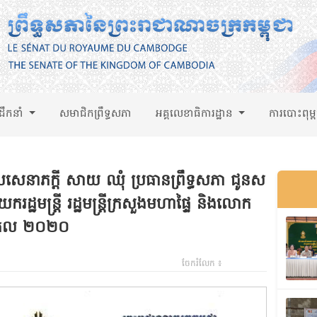
់ដឹកនាំ
សមាជិកព្រឹទ្ធសភា
អគ្គលេខាធិការដ្ឋាន
ការបោះពុម្
លសេនាភក្តី សាយ ឈុំ ប្រធានព្រឹទ្ធសភា ជូនស
ឋមន្ត្រី រដ្ឋមន្ត្រីក្រសួងមហាផ្ទៃ និងលោក
្នាំសកល ២០២០
ចែករំលែក ៖