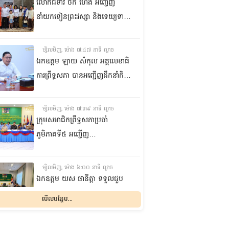
នគរបាលរដ្ឋបាលឃុំ នៅស្រុកអង្គ
លោកជំទាវ ចឹក ហេង អញ្ជើញ
ស្នួល ខេត្តកណ្តាល
នាំយកទៀនព្រះវស្សា និងទេយ្យទាន
ព្រមទាំងថវិកា ប្រគេនដល់ព្រះ
សង្ឃគង់ចាំព្រះវស្សា នៅវត្តសុវណ្ណគីរី
ម្សិលមិញ, ម៉ោង ៧:៤៧ នាទី ល្ងាច
ក្នុងស្រុកឆែប ខេត្តព្រះវិហារ
ឯកឧត្តម ឡាយ សំកុល អគ្គលេខាធិ
ការព្រឹទ្ធសភា បានអញ្ជើញដឹកនាំកិច្ច
ប្រជុំក្រុមការងារចង្អៀតដើម្បីពិនិត្យ
និងតាមដានវឌ្ឍនភាពការងារត្រៀម
ម្សិលមិញ, ម៉ោង ៧:៣៩ នាទី ល្ងាច
រៀបចំសន្និសីទប្រធានសភានៃ
ក្រុមសមាជិកព្រឹទ្ធសភាប្រចាំ
អន្តរសភាលើកទី២ (ISC-2) នៅ
ភូមិភាគទី៥ អញ្ជើញ
កម្ពុជា
សំណេះសំណាលជាមួយអាជ្ញាធរ
ស្រុកសំរោង ដើម្បីលើកកម្ពស់
ម្សិលមិញ, ម៉ោង ៦:០០ នាទី ល្ងាច
ប្រសិទ្ធភាពនៃការផ្តល់សេវា
ឯកឧត្តម យស ផានីត្តា ទទួលជួប
សាធារណៈ ការអភិវឌ្ឍមូលដ្ឋាន និង
ពិភាក្សាការងារជាមួយឯកឧត្តម ទិត
មើលបន្ថែម...
ការត្រៀមឆ្ពោះទៅកាន់ការ
ថាវរិទ្ធ រដ្ឋលេខាធិការក្រសួងវប្បធម៌
បោះឆ្នោតឃុំ សង្កាត់ អាណត្តិទី៦
និងវិចិត្រសិល្បៈ
ម្សិលមិញ, ម៉ោង ៥:៥៣ នាទី ល្ងាច