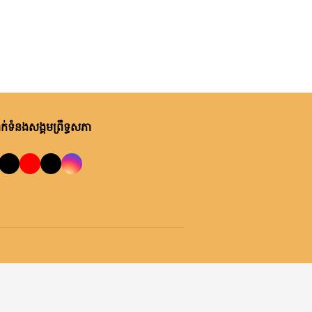
ម្សិលមិញ, ម៉ោង ១០:២២ នាទី ព្រឹក
ឯកឧត្តមបណ្ឌិត ឈីវ យីស៊ាង ជួប
ពិភាក្សាការងារជាមួយតំណាងក្រុម
ហ៊ុន Minebea Cambodia
ម្សិលមិញ, ម៉ោង ៩:២៤ នាទី ព្រឹក
ឯកឧត្តមបណ្ឌិត ធន់ វឌ្ឍនា កោត
សរសើរ និងលើកទឹកចិត្តអាជ្ញាធរ
់ទំនងសង្គមព្រឹទ្ធសភា
ខណ្ឌ៧មករា ក្នុងការរៀបចំសេដ្ឋ
កិច្ចឌឿងហែម
ព្រហស្បតិ៍, ០៦ សីហា ២០២៦
លោកជំទាវ ចឹក ហេង អញ្ជើញ​ដឹកនាំ
កិច្ចប្រជុំពិភាក្សា ស្តីពី ការត្រៀម
រៀបចំសន្និបាតសាខាអាណត្តិទី៦
របស់សាខាកាកបាទក្រហមកម្ពុជា
ព្រហស្បតិ៍, ០៦ សីហា ២០២៦
ខេត្តព្រះវិហារ
ឯកឧត្តម អ៊ុច បូររិទ្ធ ដឹកនាំកិច្ចប្រជុំ
គម្រោងថវិកាឆ្នាំ២០២៧ របស់
ព្រឹទ្ធសភា ជាមួយតំណាងក្រសួង