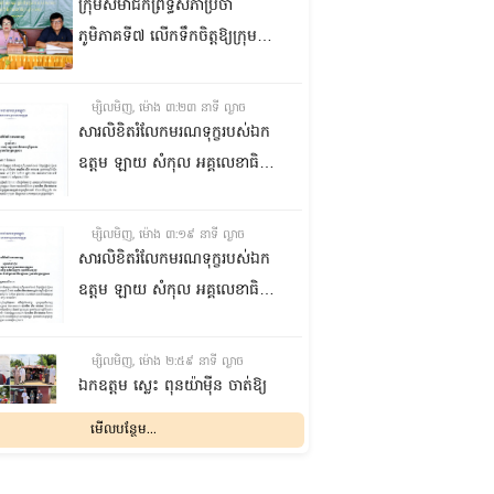
ក្រុមសមាជិកព្រឹទ្ធសភាប្រចាំ
ភូមិភាគទី៧ លើកទឹកចិត្តឱ្យក្រុម
ប្រឹក្សាឃុំក្នុងស្រុកជលគិរី រួមគ្នាបន្ត
បង្ករបង្កើនផលកសិកម្មបន្ថែមពីលើ
ម្សិលមិញ, ម៉ោង ៣:២៣ នាទី ល្ងាច
មុខរបបសព្វថ្ងៃ ដើម្បីឱ្យប្រជាពលរដ្ឋ
សារលិខិតរំលែកមរណទុក្ខរបស់ឯក
មានជីវភាពធូរធារ
ឧត្តម ឡាយ សំកុល អគ្គលេខាធិការ
ព្រឹទ្ធសភា ជូន ឯកឧត្តម ឡោក
ឆាយ អគ្គលេខាធិការរងព្រឹទ្ធសភា
ម្សិលមិញ, ម៉ោង ៣:១៩ នាទី ល្ងាច
ព្រមទាំងក្រុមគ្រួសារ ចំពោះមរណ
សារលិខិតរំលែកមរណទុក្ខរបស់ឯក
ភាព ឧបាសិកា លឹម អេងលាន ត្រូវ
ឧត្តម ឡាយ សំកុល អគ្គលេខាធិការ
ជាបងស្រីបង្កើតរបស់ឯកឧត្តម បាន
ព្រឹទ្ធសភា គោរពជូន លោកជំទាវ
ទទួលមរណភាព នៅថ្ងៃទី៥ ខែសីហា
ឡោក ខេង ប្រធានគណៈកម្មការ
ម្សិលមិញ, ម៉ោង ២:៥៩ នាទី ល្ងាច
ឆ្នាំ២០២៦ វេលាម៉ោង១:៥០នាទី
សុខាភិបាល សង្គមកិច្ច អតីត
ឯកឧត្តម ស្លេះ ពុនយ៉ាម៉ីន ចាត់ឱ្យ
រំលងអធ្រាត្រ ក្នុងជន្មាយុ៨១ឆ្នាំ
យុទ្ធជន យុវនីតិសម្បទា ការងារ
ក្រុមការងារនាំយកកញ្ចប់
មើលបន្ថែម...
ដោយរោគាពាធ នៅប្រទេសបារាំង
បណ្តុះបណ្តាលវិជ្ជាជីវៈ និងកិច្ចការនារី
អាហារចែកជូនបងប្អូនប្រជាពលរដ្ឋ
នៃរដ្ឋសភា ព្រមទាំងក្រុមគ្រួសារ
ម្សិលមិញ, ម៉ោង ២:៣២ នាទី ល្ងាច