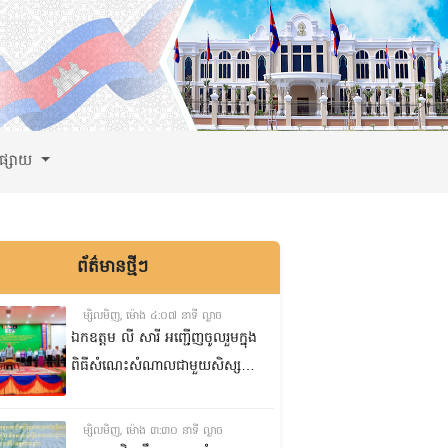
ពផ្សាយ
ព័ត៌មានថ្មីៗ
ម្សិលមិញ, ម៉ោង ៤:០៧ នាទី ល្ងាច
ឯកឧត្តម លី សារី អញ្ជើញចូលរួមក្នុង
ពិធីសំណេះសំណាលជាមួយសិស្ស
ត្រៀមប្រឡងសញ្ញាបត្រមធ្យមសិក្សា
ទុតិយភូមិ២០២៥-២០២៦
ម្សិលមិញ, ម៉ោង ៣:៣០ នាទី ល្ងាច