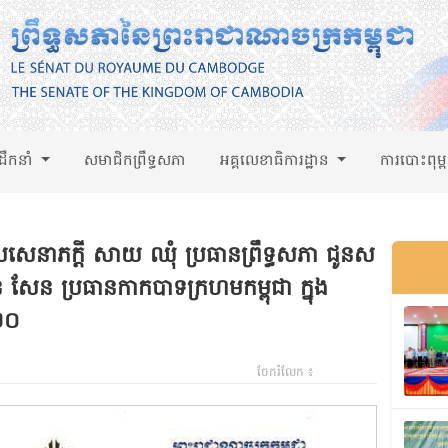
់ដឹកនាំ
សមាជិកព្រឹទ្ធសភា
អគ្គលេខាធិការដ្ឋាន
ការបោះពុម្
លសេនាភក្តី សាយ ឈុំ ប្រធានព្រឹទ្ធសភា ជូនស
នី ហ៊ុន សែន ប្រធានកាកបាទក្រហមកម្ពុជា ក្នុង
០២០
ចែករំលែក ៖