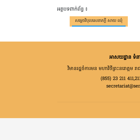
អត្ថបទពាក់ព័ន្ធ ៖
សម្តេចវិបុលសេនាភក្តី សាយ ឈុំ
អាសយដ្ឋាន ទំនា
វិមានរដ្ឋចំការមន មហាវិថីព្រះនរោត្តម រាជ
(855) 23 211 411,21
secretariat@se