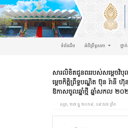
ទំព័រដើម
អំពីព្រឹទ្ធសភា
ថ្នាក
សារលិខិតជូនពររបស់សម្តេចវិបុ
ម្តេចកិត្តិព្រឹទ្ធបណ្ឌិត ប៊ុន រ៉ា
ឱកាសចូលឆ្នាំថ្មី ឆ្នាំសកល ២
សុក្រ, ២៧ ធ្នូ ២០១៩, ០៩:៥៧ ព្រឹក