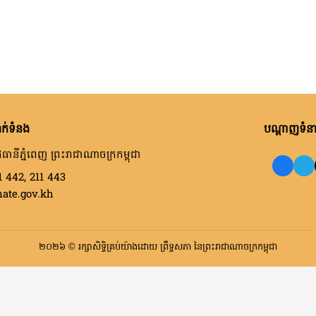
ក់ទំនង
បណ្តាញទំនាក
ធានីភ្នំពេញ ព្រះរាជាណាចក្រកម្ពុជា
1 442, 211 443
nate.gov.kh
២០២៦ © រក្សាសិទ្ធិគ្រប់យ៉ាងដោយ ព្រឹទ្ធសភា នៃព្រះរាជាណាចក្រកម្ពុជា