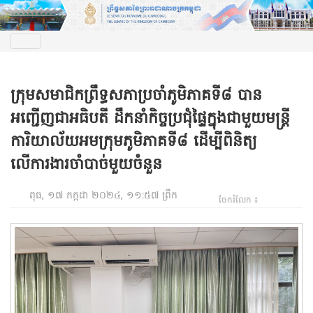
ក្រុមសមាជិកព្រឹទ្ធសភាប្រចាំភូមិភាគទី៨ បាន
អញ្ជើញជាអធិបតី ដឹកនាំកិច្ចប្រជុំផ្ទៃក្នុងជាមួយមន្ត្រី
ការិយាល័យអមក្រុមភូមិភាគទី៨ ដើម្បីពិនិត្យ
លើការងារចាំបាច់មួយចំនួន
ពុធ, ១៧ កក្កដា ២០២៤, ១១:៥៧ ព្រឹក
ចែករំលែក ៖