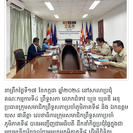
នាព្រឹកថ្ងៃទី១៧ ខែកក្កដា ឆ្នាំ២០២៤ នៅសាលាប្រជុំ
គណៈកម្មការទី៤ ព្រឹទ្ធសភា លោកជំទាវ ឃួន ឃុនឌី អនុ
ប្រធានក្រុមសមាជិកព្រឹទ្ធសភាប្រចាំភូមិភាគទី៨ និង ឯកឧត្តម
យស ផានីត្តា លេខាធិការក្រុមសមាជិកព្រឹទ្ធសភាប្រចាំ
ភូមិភាគទី៨ បានអញ្ជើញជាអធិបតី ដឹកនាំកិច្ចប្រជុំផ្ទៃក្នុងជា
មួយមន្ត្រីការិយាល័យអមក្រុមភូមិភាគទី៨ ដើម្បីពិនិត្យ