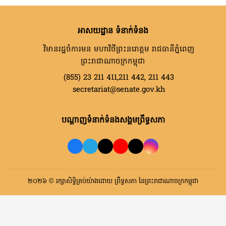
អាសយដ្ឋាន ទំនាក់ទំនង
វិមានរដ្ឋចំការមន មហាវិថីព្រះនរោត្តម រាជធានីភ្នំពេញ
ព្រះរាជាណាចក្រកម្ពុជា
(855) 23 211 411,211 442, 211 443
secretariat@senate.gov.kh
បណ្តាញទំនាក់ទំនងសង្គមព្រឹទ្ធសភា
២០២៦ © រក្សាសិទ្ធិគ្រប់យ៉ាងដោយ ព្រឹទ្ធសភា នៃព្រះរាជាណាចក្រកម្ពុជា