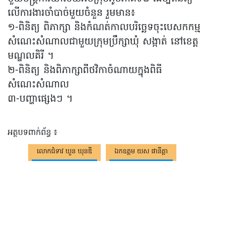
លើការងារចាំបាច់មួយចំនួន រួមមាន៖
១-ពិនិត្យ ពិភាក្សា និងកំណត់កាលបរិច្ឆេទចុះបេសកកម្ម
សំណេះសំណាលជាមួយក្រុមប្រឹក្សាឃុំ សង្កាត់ នៅខេត្ត
មណ្ឌលគិរី ។
២-ពិនិត្យ និងពិភាក្សាពីថវិកាចំណាយក្នុងពិធី
សំណេះសំណាល
៣-បញ្ហាផ្សេងៗ ។
អត្ថបទពាក់ព័ន្ធ ៖
លោកជំទាវ ឃួន ឃុនឌី
ឯកឧត្តម យស ផានីត្តា