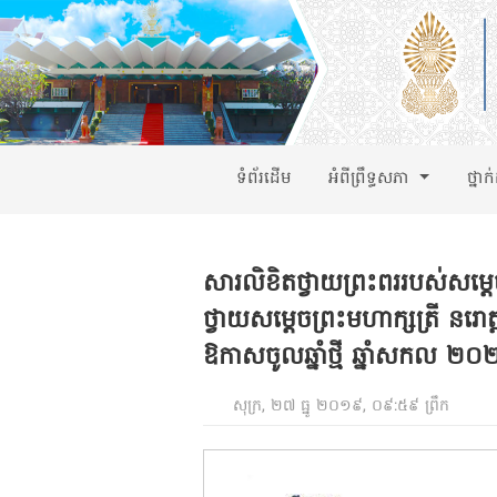
ទំព័រដើម
អំពីព្រឹទ្ធសភា
ថ្នាក
សារលិខិតថ្វាយព្រះពររបស់សម្តេ
ថ្វាយសម្តេចព្រះមហាក្សត្រី នរោត្
ឱកាសចូលឆ្នាំថ្មី ឆ្នាំសកល ២
សុក្រ, ២៧ ធ្នូ ២០១៩, ០៩:៥៩ ព្រឹក