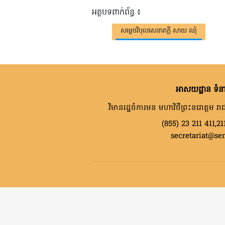
អត្ថបទពាក់ព័ន្ធ ៖
សម្តេចវិបុលសេនាភក្តី សាយ ឈុំ
អាសយដ្ឋាន ទំនា
វិមានរដ្ឋចំការមន មហាវិថីព្រះនរោត្តម រាជ
(855) 23 211 411,21
secretariat@se