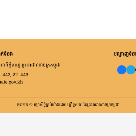
ក់ទំនង
បណ្តាញទំនាក
ធានីភ្នំពេញ ព្រះរាជាណាចក្រកម្ពុជា
1 442, 211 443
nate.gov.kh
២០២៦ © រក្សាសិទ្ធិគ្រប់យ៉ាងដោយ ព្រឹទ្ធសភា នៃព្រះរាជាណាចក្រកម្ពុជា