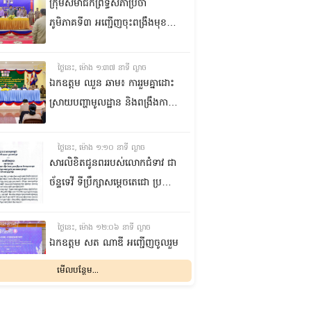
កំពង់ចាម
ក្រុមសមាជិកព្រឹទ្ធសភាប្រចាំ
ភូមិភាគទី៣ អញ្ជើញចុះពង្រឹងមុខងារ
តំណាងរបស់ខ្លួន ការពារសិទ្ធិ
និងផលប្រយោជន៍ជូនក្រុមប្រឹក្សាឃុំ
ថ្ងៃនេះ, ម៉ោង ១:៣៧ នាទី ល្ងាច
និងប្រជាពលរដ្ឋនៅស្រុកកណ្តាល
ឯកឧត្តម ឈួន ឆាម៖ ការរួមគ្នាដោះ
ស្ទឹង ខេត្តកណ្តាល
ស្រាយបញ្ហាមូលដ្ឋាន និងពង្រឹងការ
ផ្តល់សេវាសាធារណៈ គឺជាកត្តាសំខាន់
ក្នុងការលើកកម្ពស់ជីវភាពប្រជា
ថ្ងៃនេះ, ម៉ោង ១:១០ នាទី ល្ងាច
ពលរដ្ឋ
សារលិខិតជូនពររបស់លោកជំទាវ ជា
ច័ន្ទទេវី ទីប្រឹក្សា​សម្តេចតេជោ ប្រធាន
ព្រឹទ្ធសភា គោរពជូន សម្តេចអគ្គមហា
សេនាបតីតេជោ ហ៊ុន សែន ប្រធាន
ថ្ងៃនេះ, ម៉ោង ១២:០៦ នាទី ល្ងាច
ព្រឹទ្ធសភា និងជាប្រធានក្រុមឧត្តម
ឯកឧត្ដម សត ណាឌី អញ្ជើញចូលរួម
ប្រឹក្សាផ្ទាល់ព្រះមហាក្សត្រ នៃ
ក្នុងពិធីបើកកិច្ចប្រជុំរដ្ឋមន្ត្រីលើវិស័យ
មើលបន្ថែម...
ព្រះរាជាណាចក្រកម្ពុជា ក្នុងឱកាសដ៏
មុខងារសាធារណៈអាស៊ាន
មង្គលសួស្តីសិរីបវរមហាប្រសើរថ្លៃ
លើកទី២៣ និងអាស៊ានបូកបី
ថ្ងៃនេះ, ម៉ោង ១០:៤៨ នាទី ព្រឹក