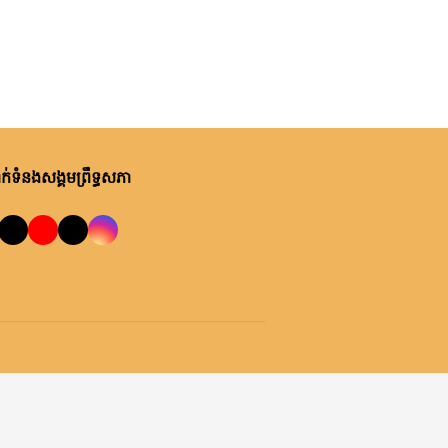
ម្សិលមិញ, ម៉ោង ១១:៥១ នាទី ព្រឹក
លេខាធិការដ្ឋានអាកាសចរណ៍ស៊ីវិល
កិច្ចប្រជុំត្រួតពិនិត្យរបាយការណ៍
សមិទ្ធផលការងារខែមេសា-កក្កដា
និងទិសដៅការងារខែសីហា-កញ្ញា
របស់ខុទ្ទកាល័យសម្តេចតេជោ
ម្សិលមិញ, ម៉ោង ៨:១១ នាទី ព្រឹក
ប្រធានព្រឹទ្ធសភា
ឯកឧត្តមបណ្ឌិត ធន់ វឌ្ឍនា លើក
ទឹកចិត្តឱ្យពិនិត្យមើលឯកសារគតិយុត្ត
់ទំនងសង្គមព្រឹទ្ធសភា
គាំទ្រច្បាប់ដែលបានអនុម័តហើយ
ច័ន្ទ, ០៣ សីហា ២០២៦
ព្រឹទ្ធសភារៀបចំសិក្ខាសាលាស្តីពី
«ស្ថានភាពសេដ្ឋកិច្ចកម្ពុជា និងមាគ៌ា
ឆ្ពោះទៅកាន់ឆ្នាំ២០៥០»
ច័ន្ទ, ០៣ សីហា ២០២៦
សារលិខិតជូនពររបស់លោកជំទាវ
បណ្ឌិត ចាន់ សុទ្ធាវី ប្រធាន
គណៈកម្មការ​ទី៦ព្រឹទ្ធសភា គោរពជូន