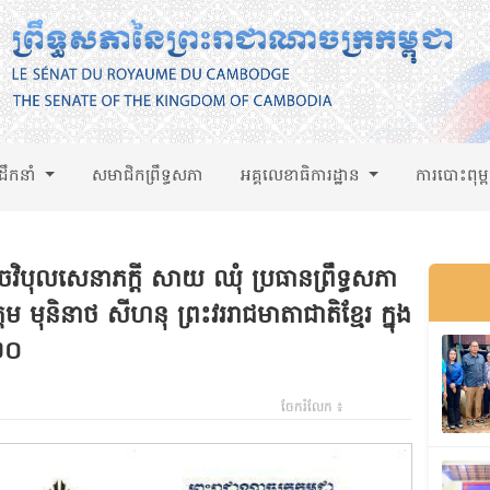
់ដឹកនាំ
សមាជិកព្រឹទ្ធសភា
អគ្គលេខាធិការដ្ឋាន
ការបោះពុម្
ចវិបុលសេនាភក្តី សាយ ឈុំ ប្រធានព្រឹទ្ធសភា
តម មុនិនាថ សីហនុ ព្រះវររាជមាតាជាតិខ្មែរ ក្នុង
០២០
ចែករំលែក ៖