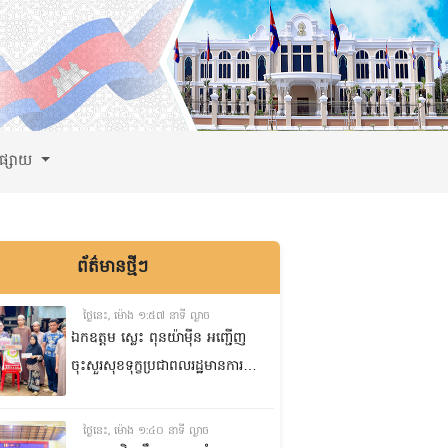
ពផ្សាយ
ព័ត៌មានថ្មីៗ
ថ្ងៃនេះ, ម៉ោង ១:៥៧ នាទី ល្ងាច
ឯកឧត្តម ស្លេះ ពុនយ៉ាមុីន អញ្ជើញ
ចុះសួរសុខទុក្ខប្រជាពលរដ្ឋមានការ
ខ្វះខាតចំនួនពីរគ្រួសារ នៅភូមិរកា
ក្រោម សង្កាត់សំបួរមាស ក្រុង
ថ្ងៃនេះ, ម៉ោង ១:៤០ នាទី ល្ងាច