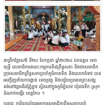
នាព្រឹកថ្ងៃសៅរ៍ ទី២០ ខែកក្កដា ឆ្នាំ២០២៤ ឯកឧត្តម ទេព
យុទ្ធី លេខាធិការគណៈកម្មការទី៨ព្រឹទ្ធសភា និងជាសមាជិក
ក្រុមសមាជិកព្រឹទ្ធសភាប្រចាំភូមិភាគទី៥ និងលោកជំទាវ បាន
អញ្ជើញនាំយកចង្ហាន់ ទេយ្យវត្ថុ និងបច្ច័យប្រគេនព្រះសង្ឃ
គង់នៅវត្តគគីរជុំភ្នំខ្វាវ ស្ថិតនៅក្នុងភូមិភ្នំលាវ ឃុំពងទឹក ស្រុក
ដំណាក់ចង្អើរ ខេត្តកែប ។
ប្រភព: ការិយាល័យអមក្រុមសមាជិកព្រឹទ្ធសភាប្រចាំ