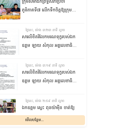
ក្រុមសមាជិកព្រឹទ្ធសភាប្រចាំ
ភូមិភាគទី៧ លើកទឹកចិត្តឱ្យក្រុម
ប្រឹក្សាឃុំក្នុងស្រុកជលគិរី រួមគ្នាបន្ត
បង្ករបង្កើនផលកសិកម្មបន្ថែមពីលើ
ថ្ងៃនេះ, ម៉ោង ៣:២៣ នាទី ល្ងាច
មុខរបបសព្វថ្ងៃ ដើម្បីឱ្យប្រជាពលរដ្ឋ
សារលិខិតរំលែកមរណទុក្ខរបស់ឯក
មានជីវភាពធូរធារ
ឧត្តម ឡាយ សំកុល អគ្គលេខាធិការ
ព្រឹទ្ធសភា ជូន ឯកឧត្តម ឡោក
ឆាយ អគ្គលេខាធិការរងព្រឹទ្ធសភា
ថ្ងៃនេះ, ម៉ោង ៣:១៩ នាទី ល្ងាច
ព្រមទាំងក្រុមគ្រួសារ ចំពោះមរណ
សារលិខិតរំលែកមរណទុក្ខរបស់ឯក
ភាព ឧបាសិកា លឹម អេងលាន ត្រូវ
ឧត្តម ឡាយ សំកុល អគ្គលេខាធិការ
ជាបងស្រីបង្កើតរបស់ឯកឧត្តម បាន
ព្រឹទ្ធសភា គោរពជូន លោកជំទាវ
ទទួលមរណភាព នៅថ្ងៃទី៥ ខែសីហា
ឡោក ខេង ប្រធានគណៈកម្មការ
ថ្ងៃនេះ, ម៉ោង ២:៥៩ នាទី ល្ងាច
ឆ្នាំ២០២៦ វេលាម៉ោង១:៥០នាទី
សុខាភិបាល សង្គមកិច្ច អតីត
ឯកឧត្តម ស្លេះ ពុនយ៉ាម៉ីន ចាត់ឱ្យ
រំលងអធ្រាត្រ ក្នុងជន្មាយុ៨១ឆ្នាំ
យុទ្ធជន យុវនីតិសម្បទា ការងារ
ក្រុមការងារនាំយកកញ្ចប់
មើលបន្ថែម...
ដោយរោគាពាធ នៅប្រទេសបារាំង
បណ្តុះបណ្តាលវិជ្ជាជីវៈ និងកិច្ចការនារី
អាហារចែកជូនបងប្អូនប្រជាពលរដ្ឋ
នៃរដ្ឋសភា ព្រមទាំងក្រុមគ្រួសារ
ថ្ងៃនេះ, ម៉ោង ២:៣២ នាទី ល្ងាច