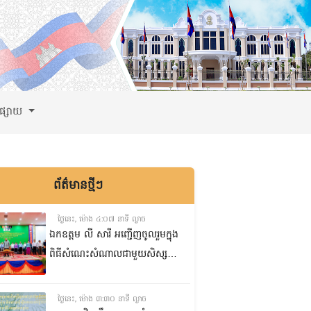
ពផ្សាយ
ព័ត៌មានថ្មីៗ
ថ្ងៃនេះ, ម៉ោង ៤:០៧ នាទី ល្ងាច
ឯកឧត្តម លី សារី អញ្ជើញចូលរួមក្នុង
ពិធីសំណេះសំណាលជាមួយសិស្ស
ត្រៀមប្រឡងសញ្ញាបត្រមធ្យមសិក្សា
ទុតិយភូមិ២០២៥-២០២៦
ថ្ងៃនេះ, ម៉ោង ៣:៣០ នាទី ល្ងាច