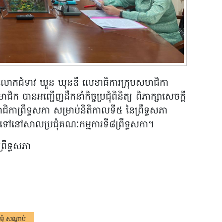
២៤ លោកជំទាវ ឃួន ឃុនឌី លេខាធិការក្រុមសមាជិកា
ិក បានអញ្ជើញដឹកនាំកិច្ចប្រជុំពិនិត្យ ពិភាក្សាសេចក្តី
ជិកាព្រឹទ្ធសភា សម្រាប់នីតិកាលទី៥ នៃព្រឹទ្ធសភា
ត្តទៅនៅសាលប្រជុំគណៈកម្មការទី៨ព្រឹទ្ធសភា។
រឹទ្ធសភា
ុំ សណ្តាប់