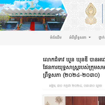
ទំព័រដើម
អំពីព្រឹទ្ធសភា
ថ្នាក
លោកជំទាវ ឃួន ឃុនឌី បានអញ្ជើញដឹ
ផែនការយុទ្ធសាស្ត្ររបស់ក្រុមសម
ព្រឹទ្ធសភា (២០២៤-២០៣០)
អង្គារ, ៣០ កក្កដា ២០២៤, ០៣:៣០ ល្ងាច