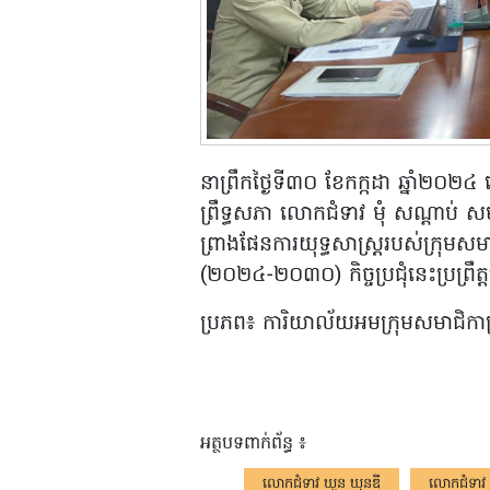
នាព្រឹកថ្ងៃទី៣០ ខែកក្កដា ឆ្នាំ២០
ព្រឹទ្ធសភា លោកជំទាវ មុំ សណ្តាប់ សមាជ
ព្រាងផែនការយុទ្ធសាស្ត្ររបស់ក្រុមសមា
(២០២៤-២០៣០) កិច្ចប្រជុំនេះប្រព្រឹ
ប្រភព៖ ការិយាល័យអមក្រុមសមាជិកាព្
អត្ថបទពាក់ព័ន្ធ ៖
លោកជំទាវ ឃួន ឃុនឌី
លោកជំទាវ ម