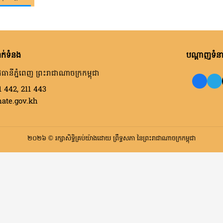
ក់ទំនង
បណ្តាញទំនាក
ធានីភ្នំពេញ ព្រះរាជាណាចក្រកម្ពុជា
1 442, 211 443
nate.gov.kh
២០២៦ © រក្សាសិទ្ធិគ្រប់យ៉ាងដោយ ព្រឹទ្ធសភា នៃព្រះរាជាណាចក្រកម្ពុជា