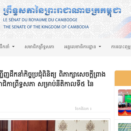
់ដឹកនាំ
សមាជិកព្រឹទ្ធសភា
អគ្គលេខាធិការដ្ឋាន
ការបោះពុម្
កនាំកិច្ចប្រជុំពិនិត្យ ពិភាក្សាសេចក្តីព្រាង
ាជិកាព្រឹទ្ធសភា សម្រាប់នីតិកាលទី៥ នៃ
ចែករំលែក ៖