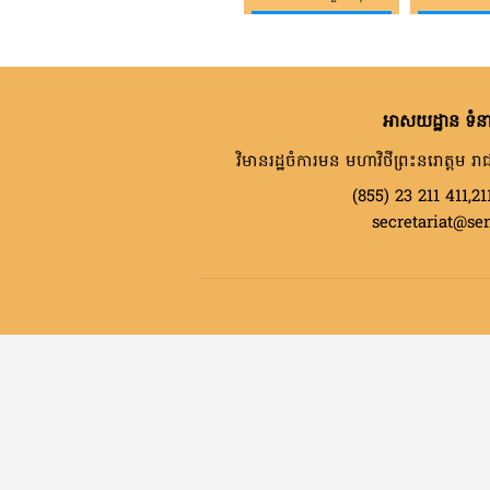
អាសយដ្ឋាន ទំនា
វិមានរដ្ឋចំការមន មហាវិថីព្រះនរោត្តម រាជ
(855) 23 211 411,21
secretariat@se