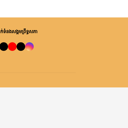
់ទំនងសង្គមព្រឹទ្ធសភា