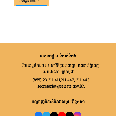
ឯកឧត្តម ឈិត សុខុន
អាសយដ្ឋាន ទំនាក់ទំនង
វិមានរដ្ឋចំការមន មហាវិថីព្រះនរោត្តម រាជធានីភ្នំពេញ
ព្រះរាជាណាចក្រកម្ពុជា
(855) 23 211 411,211 442, 211 443
secretariat@senate.gov.kh
បណ្តាញទំនាក់ទំនងសង្គមព្រឹទ្ធសភា