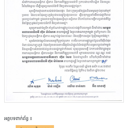
អត្ថបទពាក់ព័ន្ធ ៖