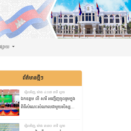
ពផ្សាយ
ព័ត៌មានថ្មីៗ
ម្សិលមិញ, ម៉ោង ៤:០៧ នាទី ល្ងាច
ឯកឧត្តម លី សារី អញ្ជើញចូលរួមក្នុង
ពិធីសំណេះសំណាលជាមួយសិស្ស
ត្រៀមប្រឡងសញ្ញាបត្រមធ្យមសិក្សា
ទុតិយភូមិ២០២៥-២០២៦
ម្សិលមិញ, ម៉ោង ៣:៣០ នាទី ល្ងាច