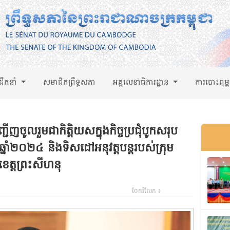
់ដឹកនាំ
សមាជិកព្រឹទ្ធសភា
អគ្គលេខាធិការដ្ឋាន
ការបោះពុម្
ជើញចូលរួមជាកិត្តិយសក្នុងកិច្ចប្រជុំបូកសរុប
នាំ២០២៤ និងទិសដៅអនុវត្តបន្តរបស់ក្រុម
ខេត្តព្រះសីហនុ
ចែករំលែក ៖