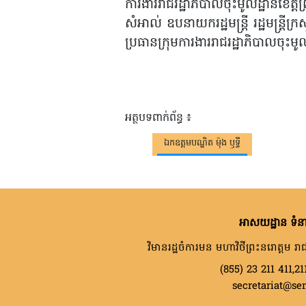
ការងាររាជរដ្ឋាភិបាលចុះមូលដ្ឋានខេត្
សំអាល់ ឧបនាយករដ្ឋមន្ត្រី រដ្ឋមន្ត្រ
ប្រធានក្រុមការងាររាជរដ្ឋាភិបាលចុះមូ
អត្ថបទពាក់ព័ន្ធ ៖
ឯកឧត្តមបណ្ឌិត ម៉ុង ឫទ្ធី
អាសយដ្ឋាន ទំនា
វិមានរដ្ឋចំការមន មហាវិថីព្រះនរោត្តម រាជ
(855) 23 211 411,21
secretariat@se