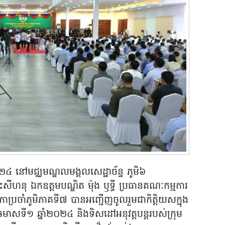
២០២៤ នៅមជ្ឈមណ្ឌលមង្គលសេដ្ឋាច័ន្ទ ភូមិ៦
រះសីហនុ ឯកឧត្តមបណ្ឌិត ម៉ុង ឫទ្ធី ប្រធានគណៈកម្មការ
ភាប្រចាំភូមិភាគទី៧ បានអញ្ជើញចូលរួមជាកិត្តិយសក្នុង
ាំឆមាសទី១ ឆ្នាំ២០២៤ និងទិសដៅអនុវត្តបន្តរបស់ក្រុម