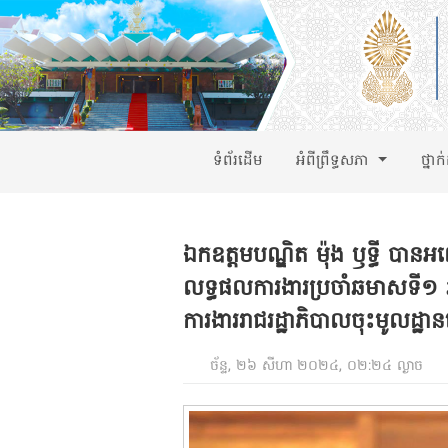
ទំព័រដើម
អំពីព្រឹទ្ធសភា
ថ្នាក
ឯកឧត្តមបណ្ឌិត ម៉ុង ឫទ្ធី បានអញ្
លទ្ធផលការងារប្រចាំឆមាសទី១ ឆ្
ការងាររាជរដ្ឋាភិបាលចុះមូលដ្ឋាន
ច័ន្ទ, ២៦ សីហា ២០២៤, ០២:២៤ ល្ងាច