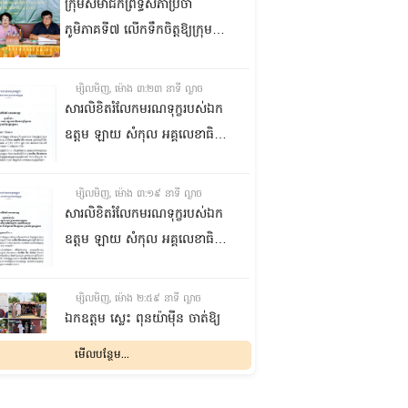
ក្រុមសមាជិកព្រឹទ្ធសភាប្រចាំ
ភូមិភាគទី៧ លើកទឹកចិត្តឱ្យក្រុម
ប្រឹក្សាឃុំក្នុងស្រុកជលគិរី រួមគ្នាបន្ត
បង្ករបង្កើនផលកសិកម្មបន្ថែមពីលើ
ម្សិលមិញ, ម៉ោង ៣:២៣ នាទី ល្ងាច
មុខរបបសព្វថ្ងៃ ដើម្បីឱ្យប្រជាពលរដ្ឋ
សារលិខិតរំលែកមរណទុក្ខរបស់ឯក
មានជីវភាពធូរធារ
ឧត្តម ឡាយ សំកុល អគ្គលេខាធិការ
ព្រឹទ្ធសភា ជូន ឯកឧត្តម ឡោក
ឆាយ អគ្គលេខាធិការរងព្រឹទ្ធសភា
ម្សិលមិញ, ម៉ោង ៣:១៩ នាទី ល្ងាច
ព្រមទាំងក្រុមគ្រួសារ ចំពោះមរណ
សារលិខិតរំលែកមរណទុក្ខរបស់ឯក
ភាព ឧបាសិកា លឹម អេងលាន ត្រូវ
ឧត្តម ឡាយ សំកុល អគ្គលេខាធិការ
ជាបងស្រីបង្កើតរបស់ឯកឧត្តម បាន
ព្រឹទ្ធសភា គោរពជូន លោកជំទាវ
ទទួលមរណភាព នៅថ្ងៃទី៥ ខែសីហា
ឡោក ខេង ប្រធានគណៈកម្មការ
ម្សិលមិញ, ម៉ោង ២:៥៩ នាទី ល្ងាច
ឆ្នាំ២០២៦ វេលាម៉ោង១:៥០នាទី
សុខាភិបាល សង្គមកិច្ច អតីត
ឯកឧត្តម ស្លេះ ពុនយ៉ាម៉ីន ចាត់ឱ្យ
រំលងអធ្រាត្រ ក្នុងជន្មាយុ៨១ឆ្នាំ
យុទ្ធជន យុវនីតិសម្បទា ការងារ
ក្រុមការងារនាំយកកញ្ចប់
មើលបន្ថែម...
ដោយរោគាពាធ នៅប្រទេសបារាំង
បណ្តុះបណ្តាលវិជ្ជាជីវៈ និងកិច្ចការនារី
អាហារចែកជូនបងប្អូនប្រជាពលរដ្ឋ
នៃរដ្ឋសភា ព្រមទាំងក្រុមគ្រួសារ
ម្សិលមិញ, ម៉ោង ២:៣២ នាទី ល្ងាច