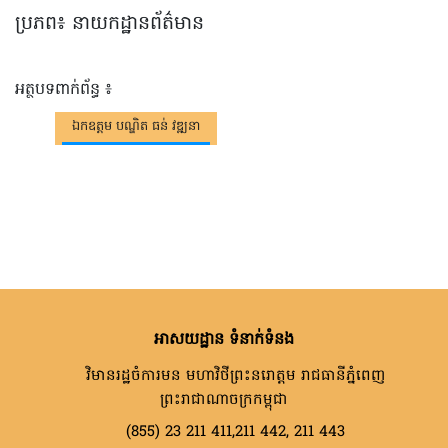
ប្រភព៖ នាយកដ្ឋានព័ត៌មាន
អត្ថបទពាក់ព័ន្ធ ៖
ឯកឧត្តម បណ្ឌិត ធន់ វឌ្ឍនា
អាសយដ្ឋាន ទំនាក់ទំនង
វិមានរដ្ឋចំការមន មហាវិថីព្រះនរោត្តម រាជធានីភ្នំពេញ
ព្រះរាជាណាចក្រកម្ពុជា
(855) 23 211 411,211 442, 211 443