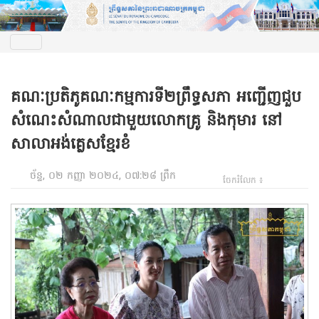
គណៈប្រតិភូគណៈកម្មការទី២ព្រឹទ្ធសភា អញ្ជើញជួប
សំណេះសំណាលជាមួយលោកគ្រូ និងកុមារ នៅ
សាលាអង់គ្លេសខ្មែរខំ
ច័ន្ទ, ០២ កញ្ញា ២០២៤, ០៧:២៨ ព្រឹក
ចែករំលែក ៖