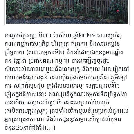
នាល្ងាចថ្ងៃសុក្រ ទី៣០ ខែសីហា ឆ្នាំ២០២៤ គណៈប្រតិភូ
គណៈកម្មការសេដ្ឋកិច្ច ហិរញ្ញវត្ថុ ធនាគារ និងសវនកម្មនៃ
ព្រឹទ្ធសភា (គណៈកម្មការទី២) ដឹកនាំដោយឯកឧត្តមបណ្ឌិត
ធន់ វឌ្ឍនា ប្រធានគណៈកម្មការ បានអញ្ជើញចុះជួប
សំណេះសំណាលជាមួយនឹងលោកគ្រូ និងកុមារ ដែលរៀននៅ
សាលាអង់គ្លេសខ្មែរខំ ដែលស្ថិតក្នុងចម្ការកាហ្វេភីដា ភូមិឡៅ
ការ សង្កាត់សុខដុម ក្រុងសែនមនោរម្យ ខេត្តមណ្ឌលគីរី។
ឆ្លៀតក្នុងឱកាសនោះ គណៈប្រតិភូគណៈកម្មការទី២ព្រឹទ្ធសភា
បាននាំយកសម្ភារៈសិក្សា ទឹកដោះគោស្រស់ម៉ាកអូម៉
(ផលិតផលក្នុងស្រុក) ព្រមទាំងថវិកាមួយចំនួនប្រគល់ជូនដល់
អ្នកគ្រប់គ្រងសាលា និងចែកជូននូវសម្ភារៈសិក្សាដល់កុមារ
ចំនួន៥០នាក់ផងដែរ…។