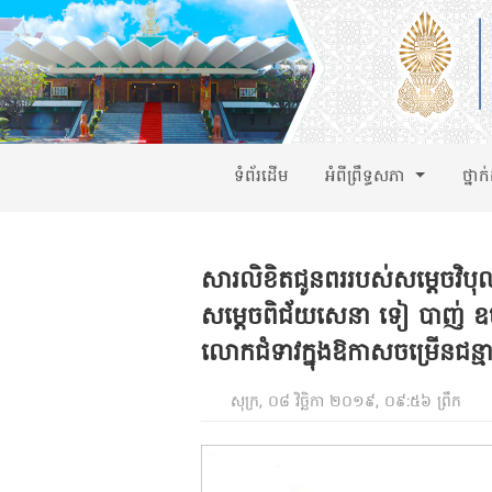
ទំព័រដើម
អំពីព្រឹទ្ធសភា
ថ្នាក
សារលិខិតជូនពររបស់សម្តេចវិបុល
សម្តេចពិជ័យសេនា ទៀ បាញ់ ឧបនាយក
លោកជំទាវក្នុងឱកាសចម្រើនជន្
សុក្រ, ០៨ វិច្ឆិកា ២០១៩, ០៩:៥៦ ព្រឹក