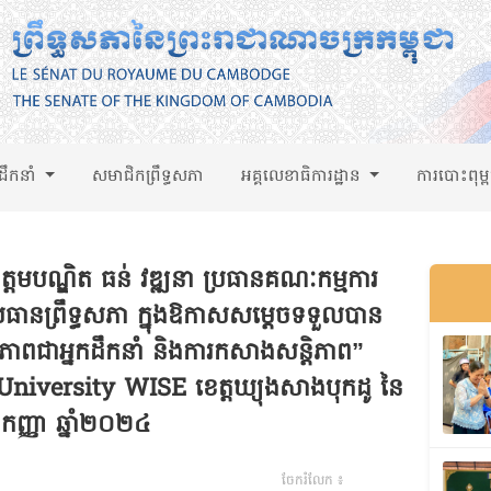
់ដឹកនាំ
សមាជិកព្រឹទ្ធសភា
អគ្គលេខាធិការដ្ឋាន
ការបោះពុម្
មបណ្ឌិត ធន់ វឌ្ឍនា ប្រធានគណៈកម្មការ
្រធានព្រឹទ្ធសភា ក្នុងឱកាសសម្ដេចទទួលបាន
 “ភាពជាអ្នកដឹកនាំ និងការកសាងសន្តិភាព”
niversity WISE ខេត្តឃ្យុងសាងបុកដូ នៃ
ែកញ្ញា ឆ្នាំ២០២៤
ចែករំលែក ៖