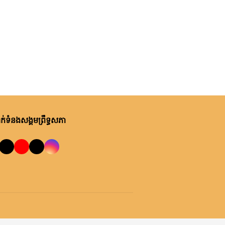
ម្សិលមិញ, ម៉ោង ១:៤០ នាទី ល្ងាច
កំពង់ចាម
ក្រុមសមាជិកព្រឹទ្ធសភាប្រចាំ
ភូមិភាគទី៣ អញ្ជើញចុះពង្រឹងមុខងារ
តំណាងរបស់ខ្លួន ការពារសិទ្ធិ
និងផលប្រយោជន៍ជូនក្រុមប្រឹក្សាឃុំ
ម្សិលមិញ, ម៉ោង ១:៣៧ នាទី ល្ងាច
និងប្រជាពលរដ្ឋនៅស្រុកកណ្តាល
ឯកឧត្តម ឈួន ឆាម៖ ការរួមគ្នាដោះ
ស្ទឹង ខេត្តកណ្តាល
ស្រាយបញ្ហាមូលដ្ឋាន និងពង្រឹងការ
ផ្តល់សេវាសាធារណៈ គឺជាកត្តាសំខាន់
ក្នុងការលើកកម្ពស់ជីវភាពប្រជា
ម្សិលមិញ, ម៉ោង ១:១០ នាទី ល្ងាច
់ទំនងសង្គមព្រឹទ្ធសភា
ពលរដ្ឋ
សារលិខិតជូនពររបស់លោកជំទាវ ជា
ច័ន្ទទេវី ទីប្រឹក្សា​សម្តេចតេជោ ប្រធាន
ព្រឹទ្ធសភា គោរពជូន សម្តេចអគ្គមហា
សេនាបតីតេជោ ហ៊ុន សែន ប្រធាន
ម្សិលមិញ, ម៉ោង ១២:០៦ នាទី ល្ងាច
ព្រឹទ្ធសភា និងជាប្រធានក្រុមឧត្តម
ឯកឧត្ដម សត ណាឌី អញ្ជើញចូលរួម
ប្រឹក្សាផ្ទាល់ព្រះមហាក្សត្រ នៃ
ក្នុងពិធីបើកកិច្ចប្រជុំរដ្ឋមន្ត្រីលើវិស័យ
ព្រះរាជាណាចក្រកម្ពុជា ក្នុងឱកាសដ៏
មុខងារសាធារណៈអាស៊ាន