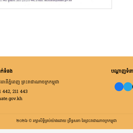
ក់ទំនង
បណ្តាញទំនាក
ធានីភ្នំពេញ ព្រះរាជាណាចក្រកម្ពុជា
1 442, 211 443
nate.gov.kh
២០២៦ © រក្សាសិទ្ធិគ្រប់យ៉ាងដោយ ព្រឹទ្ធសភា នៃព្រះរាជាណាចក្រកម្ពុជា