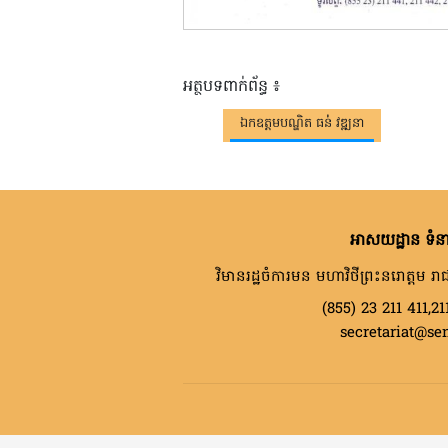
អត្ថបទពាក់ព័ន្ធ ៖
ឯកឧត្តមបណ្ឌិត ធន់់ វឌ្ឍនា
អាសយដ្ឋាន ទំនា
វិមានរដ្ឋចំការមន មហាវិថីព្រះនរោត្តម រាជ
(855) 23 211 411,21
secretariat@se