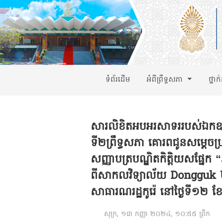
ទំព័រដើម
អំពីព្រឹទ្ធសភា
ថ្នាក
សារលិខិតអបអរសាទររបស់ឯកឧត្ត
ទី២ព្រឹទ្ធសភា គោរពជូនសម្ដេចប
សញ្ញាបត្របណ្ឌិតកិត្តិយសផ្នែក
ពីសាកលវិទ្យាល័យ Dongguk U
សាធារណរដ្ឋកូរ៉េ នៅថ្ងៃទី១២ ខ
សុក្រ, ១៣ កញ្ញា ២០២៤, ១០:៥៥ ព្រឹក