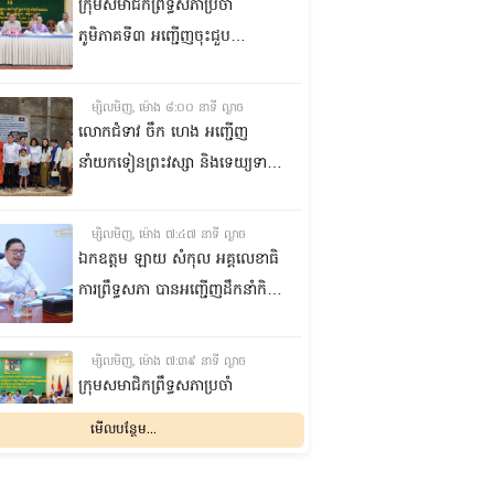
ភ្នំពេញ
ក្រុមសមាជិកព្រឹទ្ធសភាប្រចាំ
ភូមិភាគទី៣ អញ្ជើញចុះជួប
សំណេះសំណាលជាមួយក្រុម
ប្រឹក្សាឃុំ ស្មៀនឃុំ និងនាយប៉ុស្តិ៍
ម្សិលមិញ, ម៉ោង ៨:០០ នាទី ល្ងាច
នគរបាលរដ្ឋបាលឃុំ នៅស្រុកអង្គ
លោកជំទាវ ចឹក ហេង អញ្ជើញ
ស្នួល ខេត្តកណ្តាល
នាំយកទៀនព្រះវស្សា និងទេយ្យទាន
ព្រមទាំងថវិកា ប្រគេនដល់ព្រះ
សង្ឃគង់ចាំព្រះវស្សា នៅវត្តសុវណ្ណគីរី
ម្សិលមិញ, ម៉ោង ៧:៤៧ នាទី ល្ងាច
ក្នុងស្រុកឆែប ខេត្តព្រះវិហារ
ឯកឧត្តម ឡាយ សំកុល អគ្គលេខាធិ
ការព្រឹទ្ធសភា បានអញ្ជើញដឹកនាំកិច្ច
ប្រជុំក្រុមការងារចង្អៀតដើម្បីពិនិត្យ
និងតាមដានវឌ្ឍនភាពការងារត្រៀម
ម្សិលមិញ, ម៉ោង ៧:៣៩ នាទី ល្ងាច
រៀបចំសន្និសីទប្រធានសភានៃ
ក្រុមសមាជិកព្រឹទ្ធសភាប្រចាំ
អន្តរសភាលើកទី២ (ISC-2) នៅ
ភូមិភាគទី៥ អញ្ជើញ
មើលបន្ថែម...
កម្ពុជា
សំណេះសំណាលជាមួយអាជ្ញាធរ
ស្រុកសំរោង ដើម្បីលើកកម្ពស់
ម្សិលមិញ, ម៉ោង ៦:០០ នាទី ល្ងាច