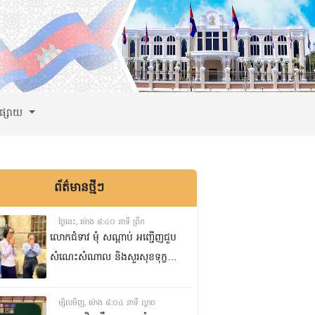
ពផ្សាយ
ព័ត៌មានថ្មីៗ
ថ្ងៃនេះ, ម៉ោង ៨:៤០ នាទី ព្រឹក
លោកជំទាវ មុំ សណ្តាប់ អញ្ជើញជួប
សំណេះសំណាល និងសួរសុខទុក្ខ
ជាមួយចលនានារី ក្នុងសង្កាត់ផ្សារ
ដើមថ្កូវ ខណ្ឌចំការមន រាជធានី
ម្សិលមិញ, ម៉ោង ៨:០៤ នាទី ល្ងាច