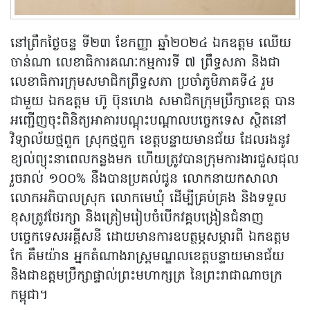
នៅព្រឹកថ្ងៃចន្ទ ទី២៣ ខែកញ្ញា ឆ្នាំ២០២៤ ឯកឧត្តម ឈើយ
ចាន់ណា លេខាធិការគណៈកម្មការទី ៧ ព្រឹទ្ធសភា និងជា
លេខាធិការក្រុមសមាជិកព្រឹទ្ធសភា ប្រចាំភូមិភាគទី៤ រួម
ជាមួយ ឯកឧត្តម ហ៊ូ ប៊ុនហេង សមាជិកក្រុមប្រឹក្សាខេត្ត បាន
អញ្ជើញចុះពិនិត្យអាគារបណ្តុះបណ្តាលបច្ចេកទេស ស្ថិតនៅ
វិទ្យាល័យថ្មពួក ស្រុកថ្មពួក ខេត្តបន្ទាយមានជ័យ ដែលរងនូវ
ខ្យល់ព្យុះនាពេលកន្លងមក ហើយត្រូវបានក្រុមការងារជួសជុល
រួចរាល់ ១០០% នឹងបានប្រគល់ជូន លោកនាយកសាលា
លោកអភិបាលស្រុក លោកមេឃុំ ដើម្បីគ្រប់គ្រង និងទទួល
ខុសត្រូវថែរក្សា និងត្រៀមរៀបចំបើកវគ្គបង្រៀនជំនាញ
បច្ចេកទេសអគ្គីសនី ដោយមានការឧបត្ថម្ភសម្ភារពី ឯកឧត្ដម
កែ គឹមយ៉ាន អ្នកតំណាងរាស្រ្តមណ្ឌលខេត្តបន្ទាយមានជ័យ
និងជាឧត្ដមប្រឹក្សាផ្ទាល់ព្រះមហាក្សត្រ នៃព្រះរាជាណាចក្រ
កម្ពុជា។