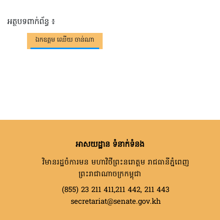
អត្ថបទពាក់ព័ន្ធ ៖
ឯកឧត្តម ឈើយ ចាន់ណា
អាសយដ្ឋាន ទំនាក់ទំនង
វិមានរដ្ឋចំការមន មហាវិថីព្រះនរោត្តម រាជធានីភ្នំពេញ
ព្រះរាជាណាចក្រកម្ពុជា
(855) 23 211 411,211 442, 211 443
secretariat@senate.gov.kh