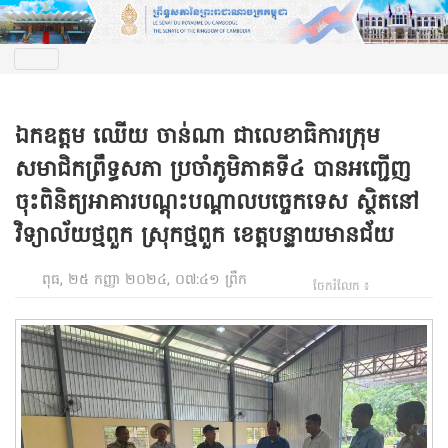
ឯកឧត្តម ឈើយ ចាន់ណា ជាលេខាធិការក្រុម
សមាជិកព្រឹទ្ធសភា ប្រចាំភូមិភាគទី៤ បានអញ្ជើញ
ចុះពិនិត្យអាគារបណ្តុះបណ្តាលបច្ចេកទេស ស្ថិតនៅ
វិទ្យាល័យថ្មពួក ស្រុកថ្មពួក ខេត្តបន្ទាយមានជ័យ
ពុធ, ២៥ កញ្ញា ២០២៤, ០៧:៤១ ព្រឹក
ចែករំលែក ៖