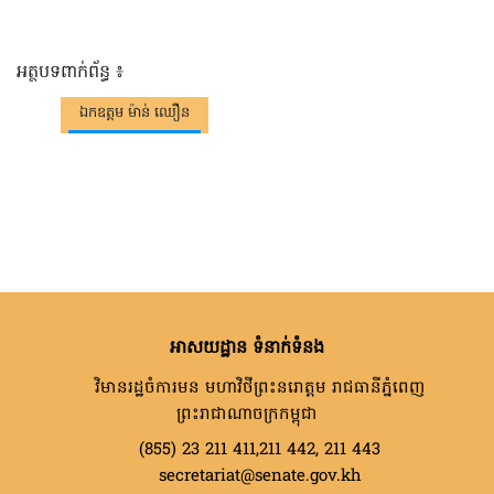
អត្ថបទពាក់ព័ន្ធ ៖
ឯកឧត្តម ម៉ាន់ ឈឿន
អាសយដ្ឋាន ទំនាក់ទំនង
វិមានរដ្ឋចំការមន មហាវិថីព្រះនរោត្តម រាជធានីភ្នំពេញ
ព្រះរាជាណាចក្រកម្ពុជា
(855) 23 211 411,211 442, 211 443
secretariat@senate.gov.kh