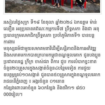
រសៀលថ្ងៃសុក្រ ទី១៨ ខែតុលា ឆ្នាំ២០២៤ ឯកឧត្តម ម៉ាន់
ឈឿន អនុប្រធានគព៊ណៈកម្មការទី៧ ព្រឹទ្ធសភា និងជា អនុ
ប្រធានក្រុមសមាជិកព្រឹទ្ធសភា ប្រចាំភូមិភាគទី១ បានបន្ត
ការងារ
មនុស្សធម៍ជាមួយសមាគមនារីដើម្បីសន្តិភាពនិងការអភិវឌ្ឍ
និងសមាគមកាកបាតក្រហមកម្ពុជាខណ្ឌទួលគោក ជូនបងប្អូន
ប្រជាពលរដ្ឋ ក្រីក្រ ចាស់ជរា ពិការ ជួប ការលំបាកខ្វះខាត
ចំនួន២០គ្រួសារក្នុងសង្កាត់ចំនួន៤បន្ថៃមទៀត ការជួយ
ឧបត្ថម្ភគ្រប់១០សង្កាត់ ជូនបាន៥០គ្រួសារក្នុងខណ្ឌទួលគោក
រាជធានីភ្នំពេញ ៖ អង្ករចំនួន ០១តោន
កន្សែងពោះគោចំនួន ៦០កន្សែង និងថវិកា១ ៨៥០
000រៀល។