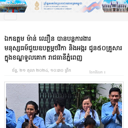
ឯកឧត្តម ម៉ាន់ ឈឿន បានបន្តការងារ
មនុស្សធម៍ជួយឧបត្ថម្ភថវិកា​ និងអង្ករ ជូន៥០គ្រួសារ
ក្នុងខណ្ឌទួលគោក រាជធានីភ្នំពេញ
ច័ន្ទ, ២១ តុលា ២០២៤, ១០:៣០ ព្រឹក
ចែករំលែក ៖